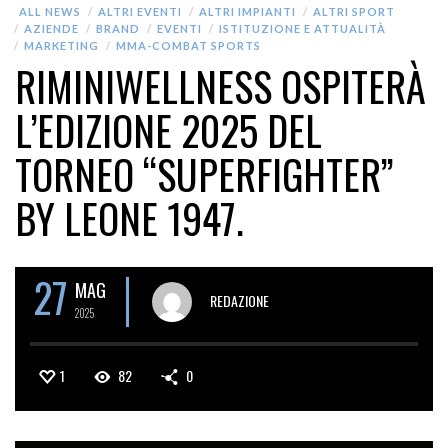
ALL NEWS
ALTRI EVENTI
ALTRI IMPIANTI
ALTRI SPORT
AZIENDE
BRAND
EVENTI
ISTITUZIONE E ATTUALITÀ
MARKETING
MMA-COMBAT SPORTS
RIMINIWELLNESS OSPITERÀ
L’EDIZIONE 2025 DEL
TORNEO “SUPERFIGHTER”
BY LEONE 1947.
27
MAG
REDAZIONE
2025
1
82
0