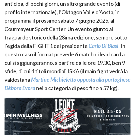
anticipa, di pochi giorni, un altro grande evento (di
profilo internazionale), l’Oktagon Valle d’Aosta, in
programma il prossimo sabato 7 giugno 2025, al
Courmayeur Sport Center. Un evento giunto al
traguardo storico della 28ima edizione, sempre sotto
l’egida della FIGHT1 del presidente
Carlo Di Blasi
. In
questo caso il format prevede 6 match di lead card a
cui si aggiungeranno, a partire dalle ore 19.30, ben 9
sfide, di cui 4 titoli mondiali ISKA (il main fight vedrà la
valdostana
Martine Michieletto opposta alla portoghese
Dèbora Evora
nella categoria di peso fino a 57 kg).