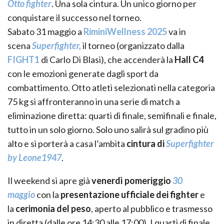
Otto fighter
. Una sola cintura. Un unico giorno per
conquistare il successo nel torneo.
Sabato 31 maggio a
RiminiWellness 2025
va in
scena
Superfighter,
il torneo (organizzato dalla
FIGHT1
di Carlo Di Blasi), che accenderà la
Hall C4
con le emozioni generate dagli sport da
combattimento. Otto atleti selezionati nella categoria
75 kg si affronteranno in una serie di match a
eliminazione diretta: quarti di finale, semifinali e finale,
tutto in un solo giorno. Solo uno salirà sul gradino più
alto e si porterà a casa l’ambita
cintura di
Superfighter
by
Leone1947
.
Il weekend si apre già
venerdì pomeriggio
30
maggio
con la
presentazione ufficiale dei fighter
e
la
cerimonia del peso
, aperto al pubblico e trasmesso
in diretta (dalle ore 14:30 alle 17:00). I quarti di finale