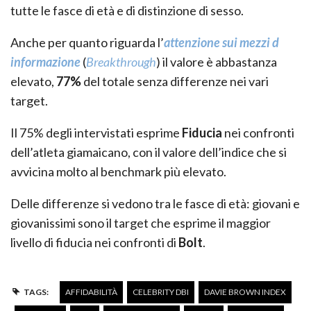
tutte le fasce di età e di distinzione di sesso.
Anche per quanto riguarda l’
attenzione sui mezzi d
informazione
(
Breakthrough
) il valore è abbastanza
elevato,
77%
del totale senza differenze nei vari
target.
Il 75% degli intervistati esprime
Fiducia
nei confronti
dell’atleta giamaicano, con il valore dell’indice che si
avvicina molto al benchmark più elevato.
Delle differenze si vedono tra le fasce di età: giovani e
giovanissimi sono il target che esprime il maggior
livello di fiducia nei confronti di
Bolt
.
TAGS:
AFFIDABILITÀ
CELEBRITY DBI
DAVIE BROWN INDEX