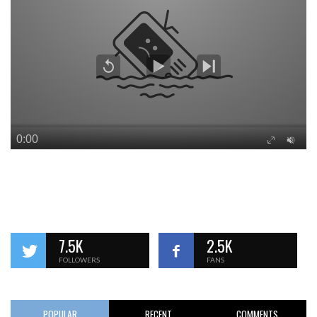
7.5K
2.5K
FOLLOWERS
FANS
POPULAR
RECENT
COMMENTS