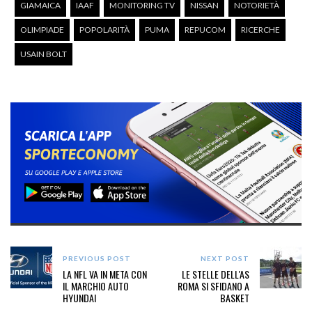
GIAMAICA
IAAF
MONITORING TV
NISSAN
NOTORIETÀ
OLIMPIADE
POPOLARITÀ
PUMA
REPUCOM
RICERCHE
USAIN BOLT
PREVIOUS POST
NEXT POST
LA NFL VA IN META CON
LE STELLE DELL'AS
IL MARCHIO AUTO
ROMA SI SFIDANO A
HYUNDAI
BASKET