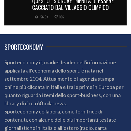
QUESTO “SIGNORE” MERITA DI ESSERE
CACCIATO DAL VILLAGGIO OLIMPICO
56.6K
106
SPORTECONOMY
Sporteconomy.it, market leader nell'informazione
applicata all'economia dello sport, è nata nel
settembre 2004. Attualmente è l'agenzia stampa
online più cliccata in Italia e tra le prime in Europa per
quanto riguarda i temi dello sport-business, con una
library di circa 60 mila news.
Sporteconomy collabora, come fornitrice di
contenuti, con alcune delle più importanti testate
giornalistiche in Italia e all’estero (radio, carta