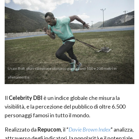
Usain Bolt, pluri-campione olimpico giamaicano 100 e 200 metri in
allenamento.
Il
Celebrity DBI
è un indice globale che misura la
visibilità, e la percezione del pubblico di oltre 6.500
personaggi famosi in tutto il mondo.
Realizzato da
Repucom
, il “
Davie Brown Index
” analizza,
attraverso degli indicatori, la popolarità e il potenziale