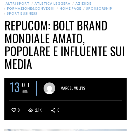
ALTRI SPORT
ATLETICA LEGGERA
AZIENDE
FORMAZIONE&CONVEGNI
HOME PAGE
SPONSORSHIP
SPORT BUSINESS
REPUCOM: BOLT BRAND
MONDIALE AMATO,
POPOLARE E INFLUENTE SUI
MEDIA
13
OTT
MARCEL VULPIS
2015
0
2.1K
0