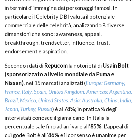
in termini di immagine dei personaggi famosi. In
particolare il Celebrity DBI valuta il potenziale
commerciale delle celebrità, analizzando 8 diverse
dimensioni che sono: awareness, appeal,
breakthrough, trendsetter, influence, trust,
endorsement e aspiration.
Secondo i dati di
Repucom
la notorietà di
Usain Bolt
(sponsorizzato a livello mondiale da Puma e
Nissan)
, nei 15 mercati analizzati (
Europe: Germany,
France, Italy, Spain, United Kingdom. Americas: Argentina,
Brazil, Mexico, United States. Asia: Australia, China, India,
Japan, Turkey, Russia
) è al
78%
; in pratica
¾
degli
intervistati conosce il giamaicano. In Italia la
percentuale sale fino ad arrivare all’
85%
.
L’appeal di
cui gode Bolt è all’
86%
e il consenso è unanime per