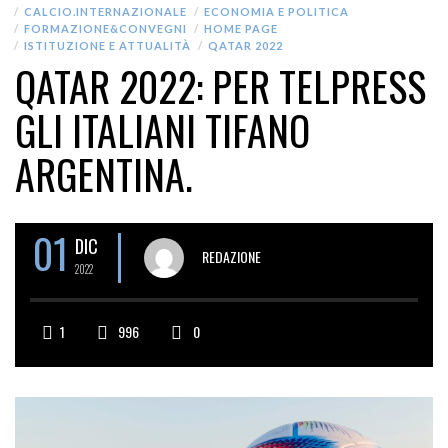
CALCIO.INTERNAZIONALE
ECONOMIA E POLITICA
FORMAZIONE&CONVEGNI
HOME PAGE
ISTITUZIONE E ATTUALITÀ
QATAR 2022
QATAR 2022: PER TELPRESS
GLI ITALIANI TIFANO
ARGENTINA.
01
DIC
REDAZIONE
2022
1
996
0