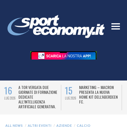
16
15
A TOR VERGATA DUE
MARKETING – MACRON
GIORNATE DI FORMAZIONE
PRESENTA LA NUOVA
DEDICATE
HOME KIT DELL’ABERDEEN
LUG 2026
LUG 2026
L
ALL’INTELLIGENZA
FC.
ARTIFICIALE GENERATIVA.
ALL NEWS
ALTRI EVENTI
AZIENDE
CALCIO