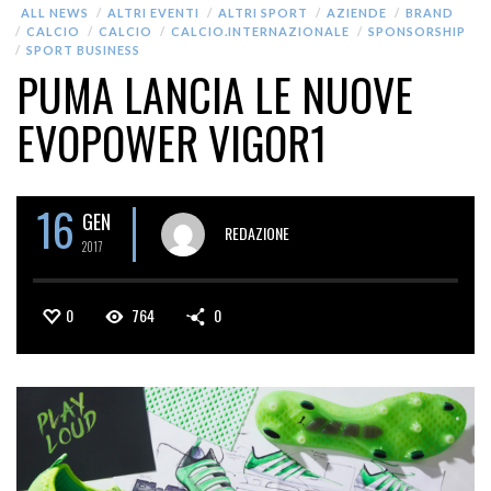
ALL NEWS
ALTRI EVENTI
ALTRI SPORT
AZIENDE
BRAND
CALCIO
CALCIO
CALCIO.INTERNAZIONALE
SPONSORSHIP
SPORT BUSINESS
PUMA LANCIA LE NUOVE
EVOPOWER VIGOR1
16
GEN
REDAZIONE
2017
0
764
0