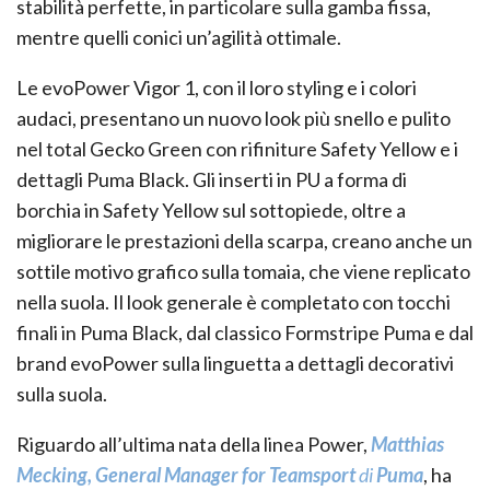
stabilità perfette, in particolare sulla gamba fissa,
mentre quelli conici un’agilità ottimale.
Le evoPower Vigor 1, con il loro styling e i colori
audaci, presentano un nuovo look più snello e pulito
nel total Gecko Green con rifiniture Safety Yellow e i
dettagli Puma Black. Gli inserti in PU a forma di
borchia in Safety Yellow sul sottopiede, oltre a
migliorare le prestazioni della scarpa, creano anche un
sottile motivo grafico sulla tomaia, che viene replicato
nella suola. Il look generale è completato con tocchi
finali in Puma Black, dal classico Formstripe Puma e dal
brand evoPower sulla linguetta a dettagli decorativi
sulla suola.
Riguardo all’ultima nata della linea Power,
Matthias
Mecking, General Manager for Teamsport
di
Puma
, ha