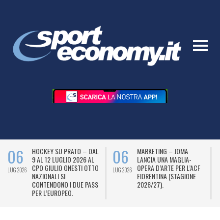
06
06
HOCKEY SU PRATO – DAL
MARKETING – JOMA
9 AL 12 LUGLIO 2026 AL
LANCIA UNA MAGLIA-
CPO GIULIO ONESTI OTTO
OPERA D’ARTE PER L’ACF
LUG 2026
LUG 2026
L
NAZIONALI SI
FIORENTINA (STAGIONE
CONTENDONO I DUE PASS
2026/27).
PER L’EUROPEO.