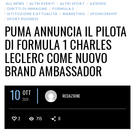
ALL NEWS
ALTRI EVENTI
ALTRI SPORT
AZIENDE
DIRITTI DI IMMAGINE
FORMULA 1
ISTITUZIONE E ATTUALITÀ
MARKETING
SPONSORSHIP
SPORT BUSINESS
PUMA ANNUNCIA IL PILOTA
DI FORMULA 1 CHARLES
LECLERC COME NUOVO
BRAND AMBASSADOR
10
OTT
REDAZIONE
2024
2
715
0