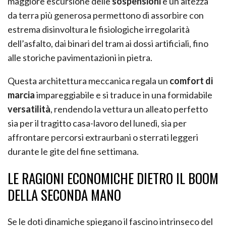
maggiore escursione delle
sospensioni
e un’altezza
da terra più generosa permettono di assorbire con
estrema disinvoltura le fisiologiche irregolarità
dell’asfalto, dai binari del tram ai dossi artificiali, fino
alle storiche pavimentazioni in pietra.
Questa architettura meccanica regala un
comfort di
marcia
impareggiabile e si traduce in una formidabile
versatilità
, rendendo la vettura un alleato perfetto
sia per il tragitto casa-lavoro del lunedì, sia per
affrontare percorsi extraurbani o sterrati leggeri
durante le gite del fine settimana.
LE RAGIONI ECONOMICHE DIETRO IL BOOM
DELLA SECONDA MANO
Se le doti dinamiche spiegano il fascino intrinseco del