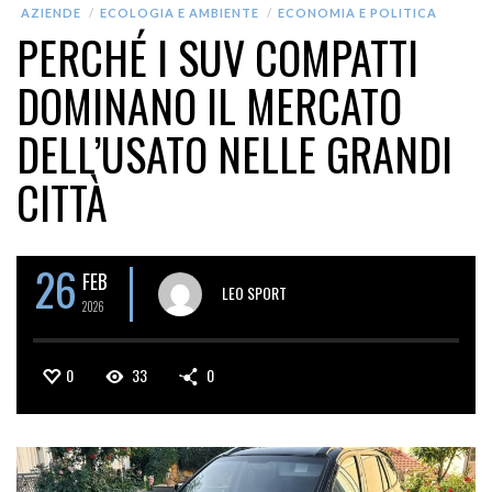
AZIENDE
ECOLOGIA E AMBIENTE
ECONOMIA E POLITICA
PERCHÉ I SUV COMPATTI
DOMINANO IL MERCATO
DELL’USATO NELLE GRANDI
CITTÀ
26
FEB
LEO SPORT
2026
0
33
0