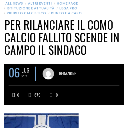
ALL NEWS
ALTRI EVENTI
HOME PAGE
ISTITUZIONE E ATTUALITÀ
LEGA PRO
PRURITO CALCISTICO
PUNTO E A CAPO
PER RILANCIARE IL COMO
CALCIO FALLITO SCENDE IN
CAMPO IL SINDACO
06
LUG
REDAZIONE
2017
0
879
0