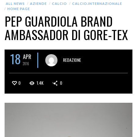
ALL NEWS
AZIENDE
CALCIO
CALCIO.INTERNAZIONALE
HOME PAGE
PEP GUARDIOLA BRAND
AMBASSADOR DI GORE-TEX
18
APR
REDAZIONE
2016
0
1.4K
0