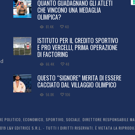
QUANTO GUADAGNANO GLI ATLETI
CHE VINCONO UNA MEDAGLIA
OLIMPICA?
81.4K
40
ISTITUTO PER IL CREDITO SPORTIVO
E PRO VERCELLI, PRIMA OPERAZIONE
DI FACTORING
ed
66.4K
48
QUESTO “SIGNORE” MERITA DI ESSERE
CACCIATO DAL VILLAGGIO OLIMPICO
56.8K
106
 POLITICO, ECONOMICO, SPORTIVO, SOCIALE. DIRETTORE RESPONSABILE MARC
2019 L&V EDITRICE S.R.L. - TUTTI I DIRITTI RISERVATI. È VIETATA LA RIPR