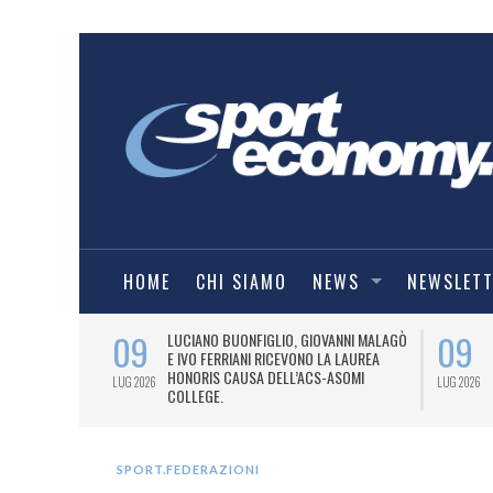
HOME
CHI SIAMO
NEWS
NEWSLET
09
09
PRESTI LA
LUCIANO BUONFIGLIO, GIOVANNI MALAGÒ
ELL’ASOMI
E IVO FERRIANI RICEVONO LA LAUREA
HONORIS CAUSA DELL’ACS-ASOMI
LUG 2026
LUG 2026
COLLEGE.
SPORT.FEDERAZIONI