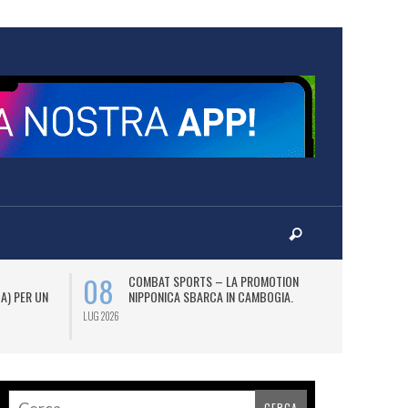
08
12
COMBAT SPORTS – LA PROMOTION
L
 A) PER UN
NIPPONICA SBARCA IN CAMBOGIA.
(2
AS
LUG 2026
LUG 2026