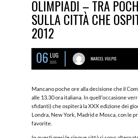
OLIMPIADI – TRA POCH
SULLA CITTÀ CHE OSPI
2012
06
LUG
MARCEL VULPIS
2005
Mancano poche ore alla decisione che il Com
alle 13.30 ora italiana. In quell’occasione ver
sfidanti) che ospiterà la XXX edizione dei gio
Londra, New York, Madrid e Mosca, con le pri
favorite.
In questi mesi le cinque città si sono alterna