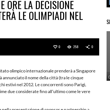
E ORE LA DECISIONE
TERÀ LE OLIMPIADI NEL
S
0
258
0
itato olimpico internazionale prenderà a Singapore
rà annunciato il nome della città (tra le cinque
chi estivi nel 2012. Le concorrenti sono Parigi,
me due considerate fino all’ultimo come le vere
te nella presentazione di sponsor e partnership a