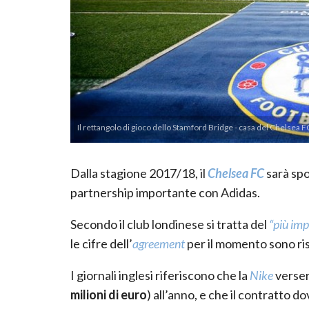
Il rettangolo di gioco dello Stamford Bridge - casa del Chelsea F
Dalla stagione 2017/18, il
Chelsea FC
sarà spo
partnership importante con Adidas.
Secondo il club londinese si tratta del
“più im
le cifre dell’
agreement
per il momento sono ri
I giornali inglesi riferiscono che la
Nike
verser
milioni di euro
) all’anno, e che il contratto 