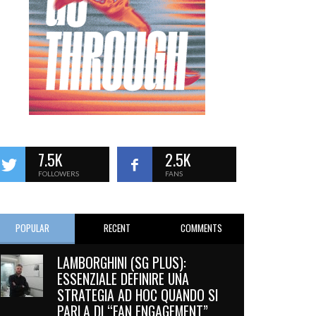
7.5K
2.5K
FOLLOWERS
FANS
POPULAR
RECENT
COMMENTS
LAMBORGHINI (SG PLUS):
ESSENZIALE DEFINIRE UNA
STRATEGIA AD HOC QUANDO SI
PARLA DI “FAN ENGAGEMENT”