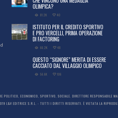
CHE VINCONO UNA MEDAGLIA
OLIMPICA?
81.2K
40
ISTITUTO PER IL CREDITO SPORTIVO
E PRO VERCELLI, PRIMA OPERAZIONE
DI FACTORING
ed
66.2K
48
QUESTO “SIGNORE” MERITA DI ESSERE
CACCIATO DAL VILLAGGIO OLIMPICO
56.6K
106
 POLITICO, ECONOMICO, SPORTIVO, SOCIALE. DIRETTORE RESPONSABILE MARC
2019 L&V EDITRICE S.R.L. - TUTTI I DIRITTI RISERVATI. È VIETATA LA RIPR