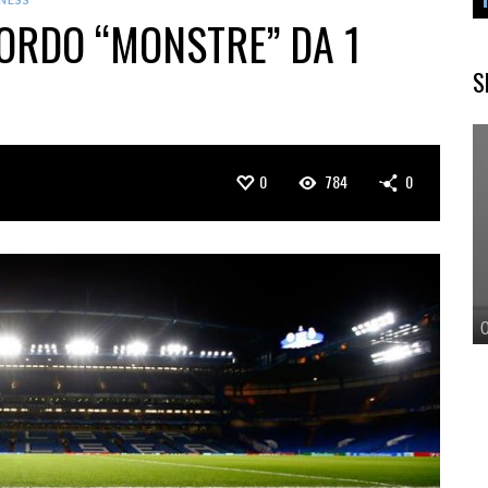
CORDO “MONSTRE” DA 1
S
0
784
0