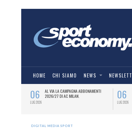
HOME
CHI SIAMO
NEWS
NEWSLET
06
06
SPORT
AL VIA LA CAMPAGNA ABBONAMENTI
6/27) DEL
2026/27 DI AC MILAN.
LUG 2026
LUG 2026
DIGITAL MEDIA SPORT