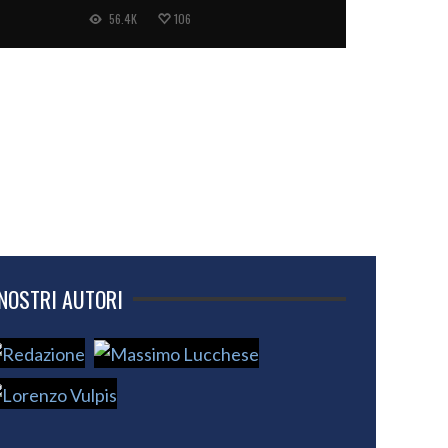
56.4K
106
 NOSTRI AUTORI