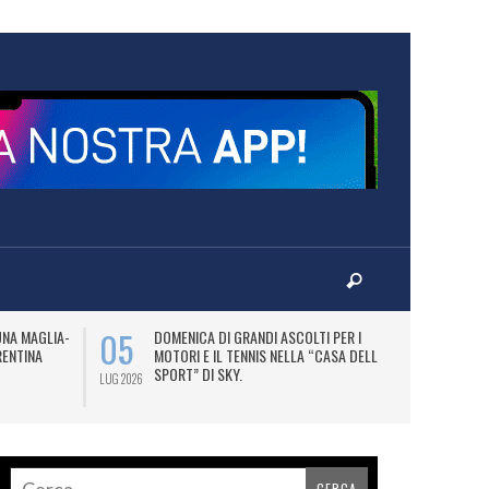
05
07
UNA MAGLIA-
DOMENICA DI GRANDI ASCOLTI PER I
M
RENTINA
MOTORI E IL TENNIS NELLA “CASA DELLO
C
SPORT” DI SKY.
LUG 2026
LUG 2026