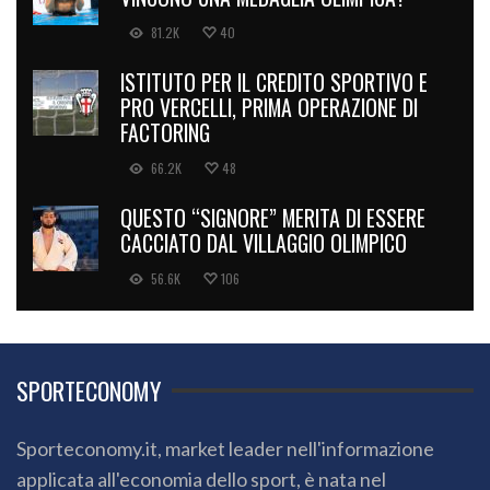
81.2K
40
ISTITUTO PER IL CREDITO SPORTIVO E
PRO VERCELLI, PRIMA OPERAZIONE DI
FACTORING
66.2K
48
QUESTO “SIGNORE” MERITA DI ESSERE
CACCIATO DAL VILLAGGIO OLIMPICO
56.6K
106
SPORTECONOMY
Sporteconomy.it, market leader nell'informazione
applicata all'economia dello sport, è nata nel