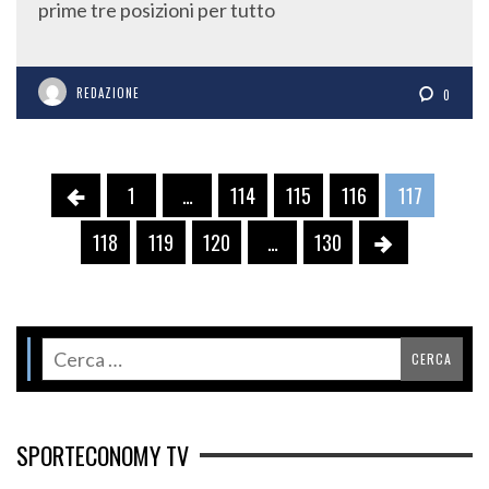
prime tre posizioni per tutto
REDAZIONE
0
1
…
114
115
116
117
118
119
120
…
130
SPORTECONOMY TV