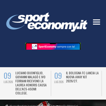
09
09
LUCIANO BUONFIGLIO,
IL BOLOGNA FC LANCIA LA
GIOVANNI MALAGÒ E IVO
NUOVA AWAY KIT
FERRIANI RICEVONO LA
2026/27.
LUG 2026
LUG 2026
L
LAUREA HONORIS CAUSA
DELL’ACS-ASOMI
COLLEGE.
Alvaro Bautista in pista in Qatar con il team Aprilia (MotoGp)