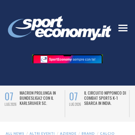
07
07
MACRON PROLUNGA IN
IL CIRCUITO NIPPONICO DI
BUNDESLIGA2 CON IL
COMBAT SPORTS K-1
KARLSRUHER SC.
SBARCA IN INDIA.
LUG 2026
LUG 2026
L
ALL NEWS
ALTRI EVENTI
AZIENDE
BRAND
CALCIO