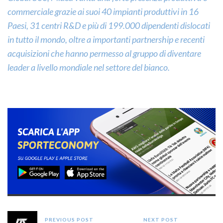
commerciale grazie ai suoi 40 impianti produttivi in 16
Paesi, 31 centri R&D e più di 199.000 dipendenti dislocati
in tutto il mondo, oltre a importanti partnership e recenti
acquisizioni che hanno permesso al gruppo di diventare
leader a livello mondiale nel settore del bianco.
PREVIOUS POST
NEXT POST