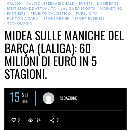
CALCIO
CALCIO.INTERNAZIONALE
EVENTI
HOME PAGE
ISTITUZIONE E ATTUALITÀ
LALIGA EA SPORTS
MARKETING
PARTNERS
PRURITO CALCISTICO
PUBBLICITÀ
PUNTO E A CAPO
SPONSORSHIP
SPORT BUSINESS
TECNOLOGIA
MIDEA SULLE MANICHE DEL
BARÇA (LALIGA): 60
MILIONI DI EURO IN 5
STAGIONI.
15
SET
REDAZIONE
2025
0
124
0