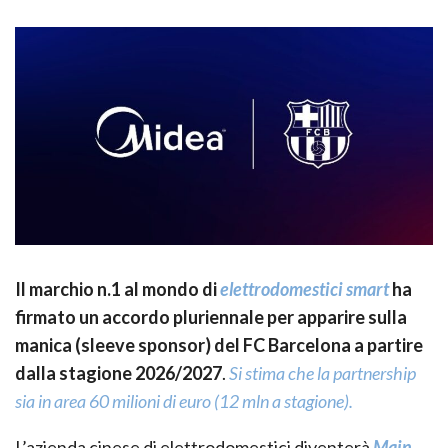
Il marchio n.1 al mondo di
elettrodomestici smart
ha
firmato un accordo pluriennale per apparire sulla
manica (sleeve sponsor) del FC Barcelona a partire
dalla stagione 2026/2027
.
Si stima che la partnership
sia in area 60 milioni di euro (12 mln a stagione).
L’azienda cinese di elettrodomestici diventerà
Main