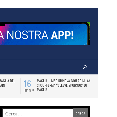
16
17
MAGLIA DEL
MAGLIA – MSC RINNOVA CON AC MILAN E
P
MAIN
SI CONFERMA “SLEEVE SPONSOR” DI
PA
MAGLIA.
LUG 2026
LUG 2026