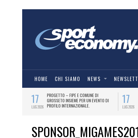
HOME
CHI SIAMO
NEWS
NEWSLET
17
17
T PER
PROGETTO – FIPE E COMUNE DI
026
GROSSETO INSIEME PER UN EVENTO DI
PROFILO INTERNAZIONALE.
LUG 2026
LUG 2026
SPONSOR_MIGAMES20