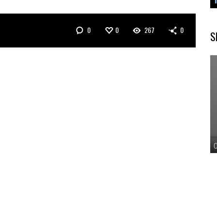
0
0
267
0
S