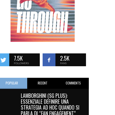
7.5K
2.5K
FOLLOWERS
FANS
POPULAR
RECENT
COMMENTS
LAMBORGHINI (SG PLUS):
ESSENZIALE DEFINIRE UNA
STRATEGIA AD HOC QUANDO SI
PARLA DI “FAN ENGAGEMENT”