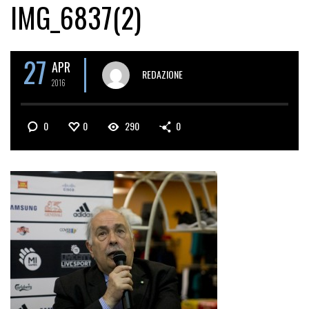
IMG_6837(2)
27
APR
REDAZIONE
2016
0
0
290
0