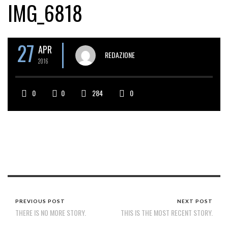
IMG_6818
27
APR
REDAZIONE
2016
0
0
284
0
PREVIOUS POST
NEXT POST
THERE IS NO MORE STORY.
THIS IS THE MOST RECENT STORY.