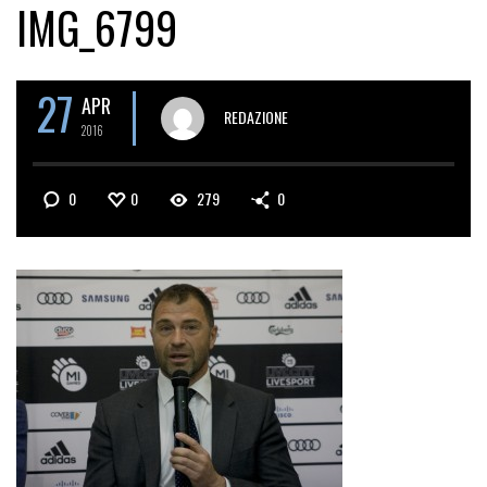
IMG_6799
27
APR
REDAZIONE
2016
0
0
279
0