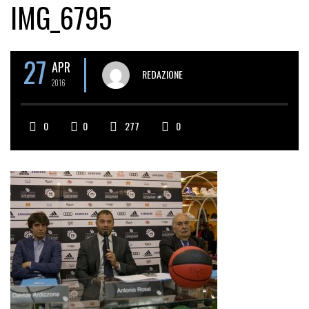
IMG_6795
27
APR
REDAZIONE
2016
0
0
277
0