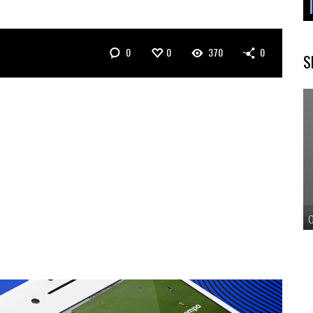
0
0
370
0
S