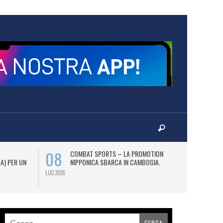
08
12
COMBAT SPORTS – LA PROMOTION
L
 A) PER UN
NIPPONICA SBARCA IN CAMBOGIA.
(2
AS
LUG 2026
LUG 2026