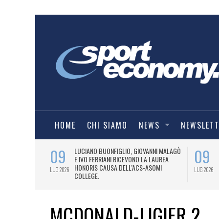
HOME
CHI SIAMO
NEWS
NEWSLET
09
09
PRESTI LA
LUCIANO BUONFIGLIO, GIOVANNI MALAGÒ
ELL’ASOMI
E IVO FERRIANI RICEVONO LA LAUREA
HONORIS CAUSA DELL’ACS-ASOMI
LUG 2026
LUG 2026
COLLEGE.
MCDONALD-LIGIER 2