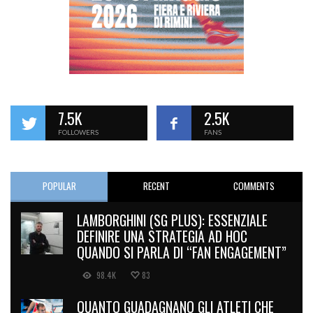
7.5K
2.5K
FOLLOWERS
FANS
POPULAR
RECENT
COMMENTS
LAMBORGHINI (SG PLUS): ESSENZIALE
DEFINIRE UNA STRATEGIA AD HOC
QUANDO SI PARLA DI “FAN ENGAGEMENT”
98.4K
83
QUANTO GUADAGNANO GLI ATLETI CHE