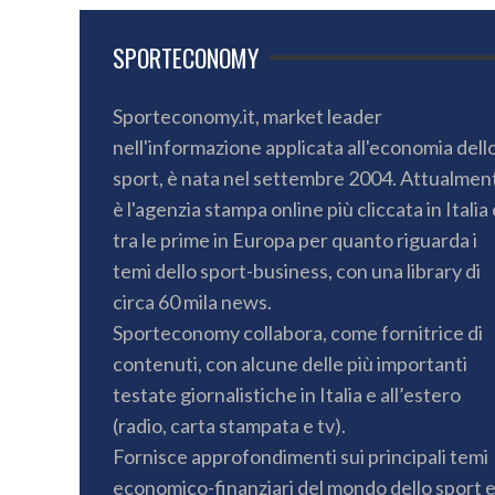
SPORTECONOMY
Sporteconomy.it, market leader
nell'informazione applicata all'economia dell
sport, è nata nel settembre 2004. Attualmen
è l'agenzia stampa online più cliccata in Italia 
tra le prime in Europa per quanto riguarda i
temi dello sport-business, con una library di
circa 60 mila news.
Sporteconomy collabora, come fornitrice di
contenuti, con alcune delle più importanti
testate giornalistiche in Italia e all’estero
(radio, carta stampata e tv).
Fornisce approfondimenti sui principali temi
economico-finanziari del mondo dello sport 