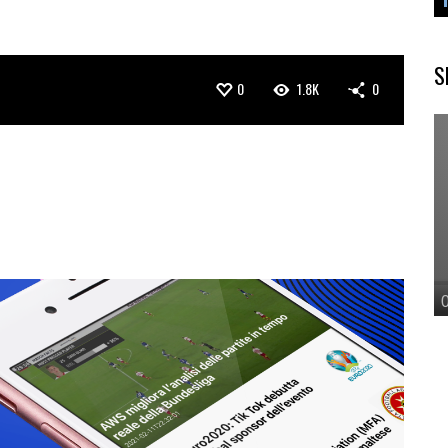
S
0
1.8K
0