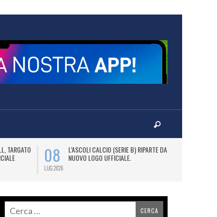
08
09
LL, TARGATO
L’ASCOLI CALCIO (SERIE B) RIPARTE DAL
A
ICIALE
NUOVO LOGO UFFICIALE.
L
C
LUG 2026
LUG 2026