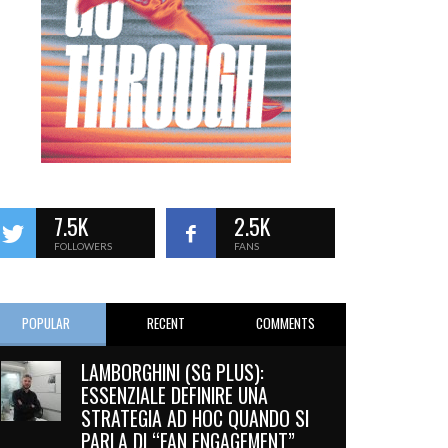
7.5K
2.5K
FOLLOWERS
FANS
POPULAR
RECENT
COMMENTS
LAMBORGHINI (SG PLUS):
ESSENZIALE DEFINIRE UNA
STRATEGIA AD HOC QUANDO SI
PARLA DI “FAN ENGAGEMENT”