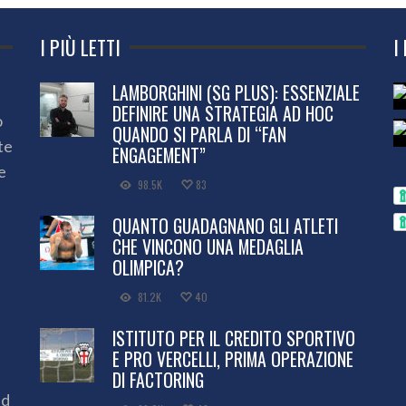
I PIÙ LETTI
I
LAMBORGHINI (SG PLUS): ESSENZIALE
DEFINIRE UNA STRATEGIA AD HOC
o
QUANDO SI PARLA DI “FAN
te
ENGAGEMENT”
e
98.5K
83
QUANTO GUADAGNANO GLI ATLETI
CHE VINCONO UNA MEDAGLIA
OLIMPICA?
81.2K
40
ISTITUTO PER IL CREDITO SPORTIVO
E PRO VERCELLI, PRIMA OPERAZIONE
DI FACTORING
ed