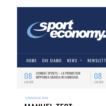
HOME
CHI SIAMO
NEWS
NEWSLET
08
08
O
COMBAT SPORTS – LA PROMOTION
IE A) PER UN
NIPPONICA SBARCA IN CAMBOGIA.
LUG 2026
LUG 2026
GERMANIA.2006