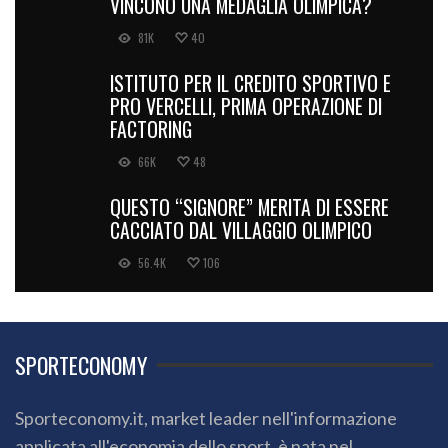
VINCONO UNA MEDAGLIA OLIMPICA?
81K
40
ISTITUTO PER IL CREDITO SPORTIVO E
PRO VERCELLI, PRIMA OPERAZIONE DI
FACTORING
66K
48
QUESTO “SIGNORE” MERITA DI ESSERE
CACCIATO DAL VILLAGGIO OLIMPICO
56.4K
106
SPORTECONOMY
Sporteconomy.it, market leader nell'informazione
applicata all'economia dello sport, è nata nel