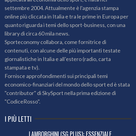
settembre 2004. Attualmente è l'agenzia stampa
online più cliccata in Italia e tra le prime in Europa per
quanto riguarda i temi dello sport-business, con una
library di circa 60 mila news.
Sporteconomy collabora, come fornitrice di
contenuti, con alcune delle più importanti testate
giornalistiche in Italia e all’estero (radio, carta
stampata e tv).
Fornisce approfondimenti sui principali temi
economico-finanziari del mondo dello sport ed è stata
"contributor" di SkySport nella prima edizione di
"CodiceRosso".
I PIÙ LETTI
LAMBORGHINI (SG PLUS): ESSENZIALE