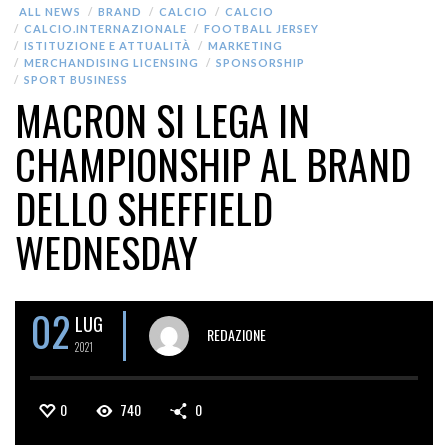
ALL NEWS
BRAND
CALCIO
CALCIO
CALCIO.INTERNAZIONALE
FOOTBALL JERSEY
ISTITUZIONE E ATTUALITÀ
MARKETING
MERCHANDISING LICENSING
SPONSORSHIP
SPORT BUSINESS
MACRON SI LEGA IN
CHAMPIONSHIP AL BRAND
DELLO SHEFFIELD
WEDNESDAY
02
LUG
REDAZIONE
2021
0
740
0