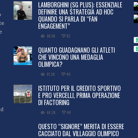
LAMBORGHINI (SG PLUS): ESSENZIALE
DEFINIRE UNA STRATEGIA AD HOC
o
QUANDO SI PARLA DI “FAN
te
ENGAGEMENT”
e
98.5K
83
QUANTO GUADAGNANO GLI ATLETI
CHE VINCONO UNA MEDAGLIA
OLIMPICA?
81.2K
40
ISTITUTO PER IL CREDITO SPORTIVO
E PRO VERCELLI, PRIMA OPERAZIONE
DI FACTORING
ed
66.2K
48
QUESTO “SIGNORE” MERITA DI ESSERE
CACCIATO DAL VILLAGGIO OLIMPICO