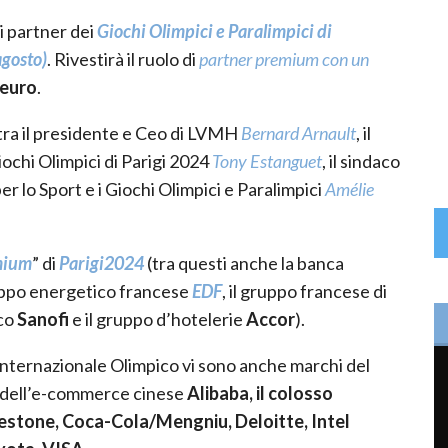
ei partner dei
Giochi Olimpici e Paralimpici di
agosto)
. Rivestirà il ruolo di
partner premium con un
 euro
.
 tra il presidente e Ceo di LVMH
Bernard Arnault
, il
ochi Olimpici di Parigi 2024
Tony Estanguet
, il sindaco
er lo Sport e i Giochi Olimpici e Paralimpici
Amélie
mium
” di
Parigi2024
(tra questi anche la banca
gruppo energetico francese
EDF
, il gruppo francese di
ico
Sanofi
e il gruppo d’hotelerie
Accor
).
 Internazionale Olimpico vi sono anche marchi del
te dell’e-commerce cinese
Alibaba, il colosso
dgestone, Coca-Cola/Mengniu, Deloitte, Intel