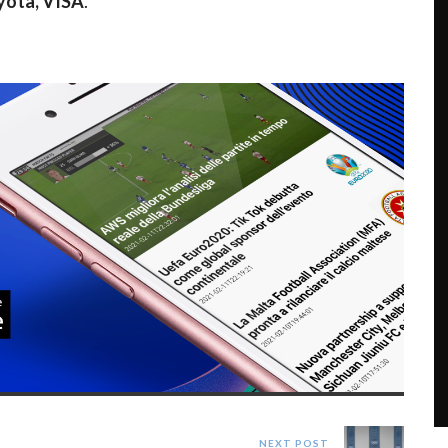
yota, VISA
.
NEXT POST