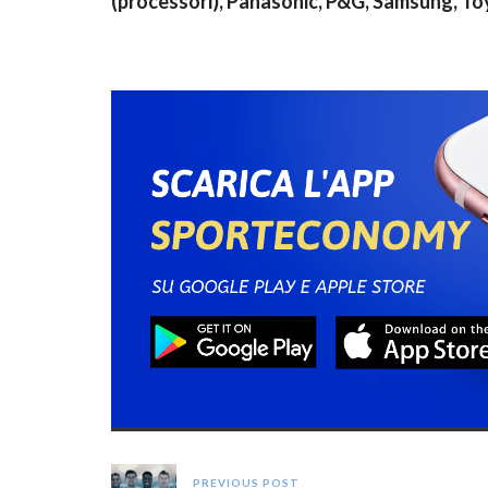
(processori), Panasonic, P&G, Samsung, To
PREVIOUS POST