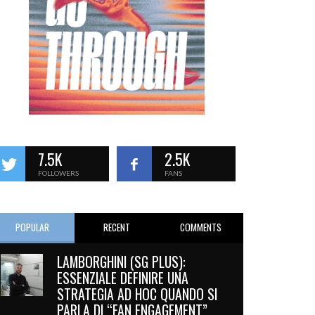
7.5K
2.5K
FOLLOWERS
FANS
POPULAR
RECENT
COMMENTS
LAMBORGHINI (SG PLUS):
ESSENZIALE DEFINIRE UNA
STRATEGIA AD HOC QUANDO SI
PARLA DI “FAN ENGAGEMENT”