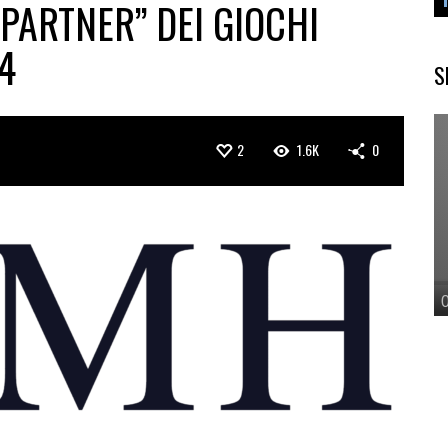
PARTNER” DEI GIOCHI
4
S
2
1.6K
0