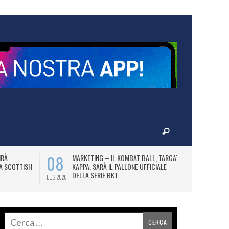
08
10
IRÀ
MARKETING – IL KOMBAT BALL, TARGATO
F
LA SCOTTISH
KAPPA, SARÀ IL PALLONE UFFICIALE
A
DELLA SERIE BKT.
LUG 2026
LUG 2026