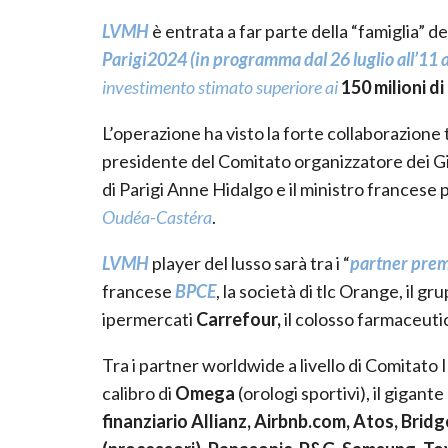
LVMH
è entrata a far parte della “famiglia” d
Parigi2024 (in programma dal 26 luglio all’11 
investimento stimato superiore ai
150 milioni di
L’operazione ha visto la forte collaborazione
presidente del Comitato organizzatore dei Gi
di Parigi Anne Hidalgo e il ministro francese p
Oudéa-Castéra
.
LVMH
player del lusso sarà tra i “
partner pre
francese
BPCE
, la società di tlc Orange, il 
ipermercati
Carrefour,
il colosso farmaceut
Tra i partner worldwide a livello di Comitato
calibro di
Omega
(orologi sportivi), il gigan
finanziario Allianz, Airbnb.com, Atos, Bri