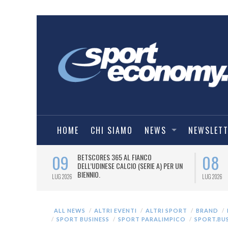
HOME
CHI SIAMO
NEWS
NEWSLET
09
08
 NUOVA AWAY
BETSCORES 365 AL FIANCO
DELL’UDINESE CALCIO (SERIE A) PER UN
BIENNIO.
LUG 2026
LUG 2026
ALL NEWS
ALTRI EVENTI
ALTRI SPORT
BRAND
SPORT BUSINESS
SPORT PARALIMPICO
SPORT.BU