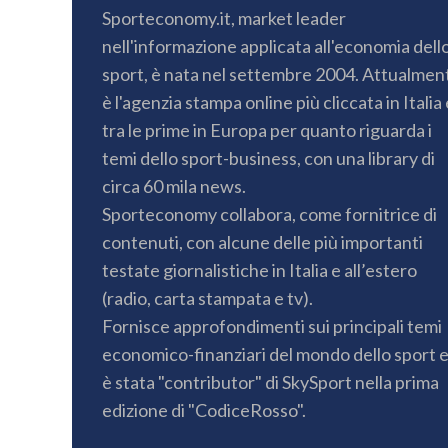
Sporteconomy.it, market leader
nell'informazione applicata all'economia dell
sport, è nata nel settembre 2004. Attualmen
è l'agenzia stampa online più cliccata in Italia 
tra le prime in Europa per quanto riguarda i
temi dello sport-business, con una library di
circa 60 mila news.
Sporteconomy collabora, come fornitrice di
contenuti, con alcune delle più importanti
testate giornalistiche in Italia e all’estero
(radio, carta stampata e tv).
Fornisce approfondimenti sui principali temi
economico-finanziari del mondo dello sport 
è stata "contributor" di SkySport nella prima
edizione di "CodiceRosso".