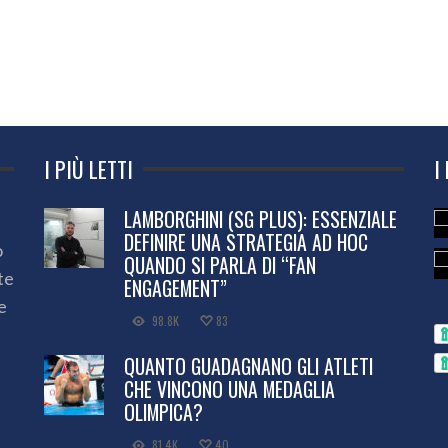
I PIÙ LETTI
I
LAMBORGHINI (SG PLUS): ESSENZIALE
DEFINIRE UNA STRATEGIA AD HOC
o
QUANDO SI PARLA DI “FAN
te
ENGAGEMENT”
e
98.8K
83
QUANTO GUADAGNANO GLI ATLETI
CHE VINCONO UNA MEDAGLIA
OLIMPICA?
81.4K
40