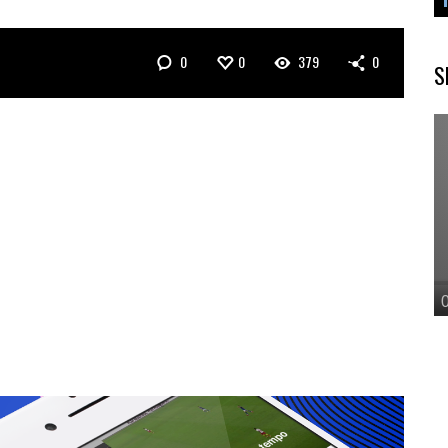
0
0
379
0
S