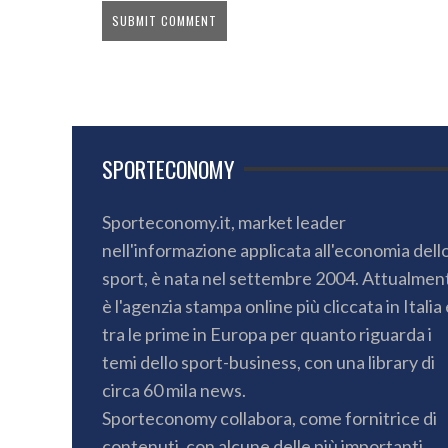
SPORTECONOMY
Sporteconomy.it, market leader
nell'informazione applicata all'economia dell
sport, è nata nel settembre 2004. Attualmen
è l'agenzia stampa online più cliccata in Italia 
tra le prime in Europa per quanto riguarda i
temi dello sport-business, con una library di
circa 60 mila news.
Sporteconomy collabora, come fornitrice di
contenuti, con alcune delle più importanti