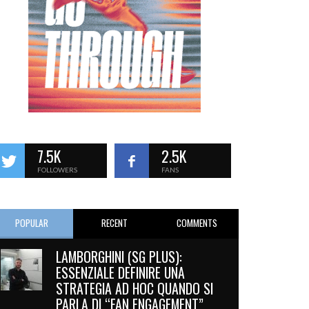
7.5K
2.5K
FOLLOWERS
FANS
POPULAR
RECENT
COMMENTS
LAMBORGHINI (SG PLUS):
ESSENZIALE DEFINIRE UNA
STRATEGIA AD HOC QUANDO SI
PARLA DI “FAN ENGAGEMENT”