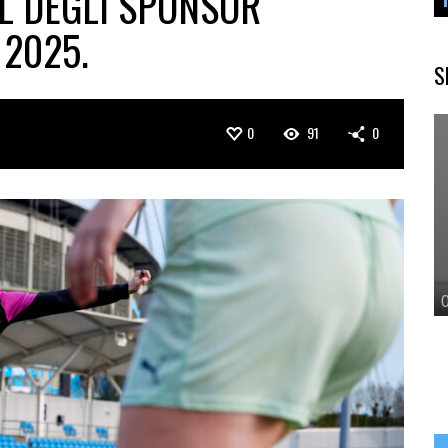
OL DEGLI SPONSOR
2025.
S
0
91
0