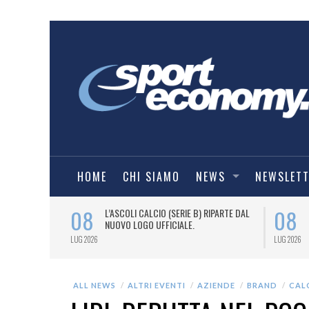
HOME
CHI SIAMO
NEWS
NEWSLET
08
08
BALL, TARGATO
L’ASCOLI CALCIO (SERIE B) RIPARTE DAL
FFICIALE
NUOVO LOGO UFFICIALE.
LUG 2026
LUG 2026
ALL NEWS
ALTRI EVENTI
AZIENDE
BRAND
CAL