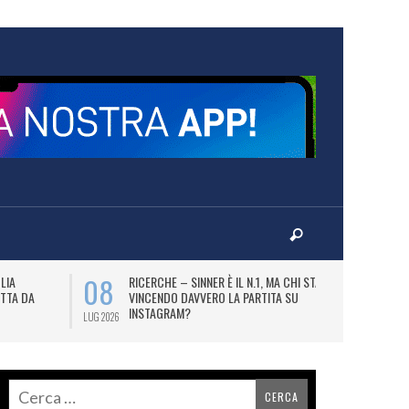
08
09
LIA
RICERCHE – SINNER È IL N.1, MA CHI STA
B
TTA DA
VINCENDO DAVVERO LA PARTITA SU
DE
INSTAGRAM?
BI
LUG 2026
LUG 2026