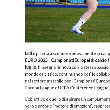
Lidl
è pronta a scendere nuovamente in campo.
EURO 2025
, i
Campionati Europei di calcio f
luglio
, l’Insegna rinnova con la stessa passi
mondo calcistico, continuando così le collab
nel settore maschile per i Campionati Euro
Europa League e UEFA Conference League™
L’obiettivo è quello di ispirare un cambiamen
vero e proprio “motore di emozioni”, rapprese