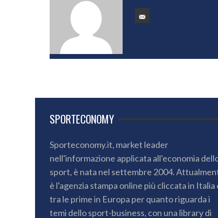
SPORTECONOMY
Sporteconomy.it, market leader
nell'informazione applicata all'economia dell
sport, è nata nel settembre 2004. Attualmen
è l'agenzia stampa online più cliccata in Italia 
tra le prime in Europa per quanto riguarda i
temi dello sport-business, con una library di