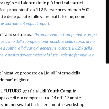
oraggio e il
talento delle più forti calciatrici
tifosi provenienti da 112 Paesi e prevedendo 500
rette delle partite sulle varie piattaforme, come
-tournament impact report.
Affairs
sottolinea:
“Promuoviamo i Campionati Europei
tusiasmo della competizione maschile dello scorso anno
a colmare il divario di genere nello sport. Il 62% della
 è nostro dovere mettere in luce il talento femminile e
iniziative proposte da Lidl all’interno della
 domani migliore.
EL FUTURO:
grazie al
Lidl Youth Camp
, in
agazze di età compresa tra i 14 ed i 17 anni e
nza immersiva fatta di allenamenti e workshop