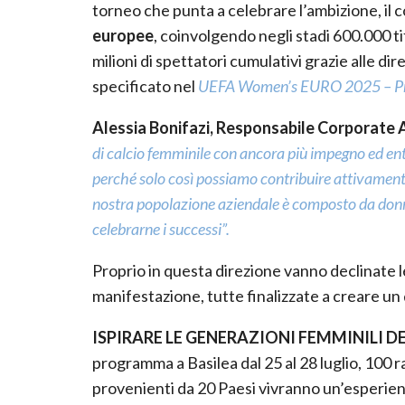
torneo che punta a celebrare l’ambizione, il c
europee
, coinvolgendo negli stadi 600.000 
milioni di spettatori cumulativi grazie alle di
specificato nel
UEFA Women’s EURO 2025 – Pre
Alessia Bonifazi, Responsabile Corporate 
di calcio femminile con ancora più impegno ed en
perché solo così possiamo contribuire attivamente 
nostra popolazione aziendale è composto da donne,
celebrarne i successi”.
Proprio in questa direzione vanno declinate le 
manifestazione, tutte finalizzate a creare un
ISPIRARE LE GENERAZIONI FEMMINILI D
programma a Basilea dal 25 al 28 luglio, 100 r
provenienti da 20 Paesi vivranno un’esperie