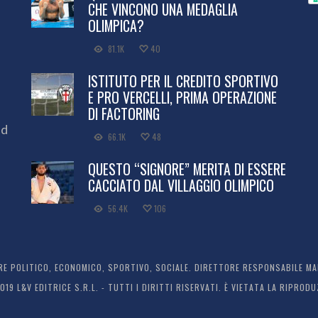
CHE VINCONO UNA MEDAGLIA
OLIMPICA?
81.1K
40
ISTITUTO PER IL CREDITO SPORTIVO
E PRO VERCELLI, PRIMA OPERAZIONE
DI FACTORING
ed
66.1K
48
QUESTO “SIGNORE” MERITA DI ESSERE
CACCIATO DAL VILLAGGIO OLIMPICO
56.4K
106
 POLITICO, ECONOMICO, SPORTIVO, SOCIALE. DIRETTORE RESPONSABILE MARC
2019 L&V EDITRICE S.R.L. - TUTTI I DIRITTI RISERVATI. È VIETATA LA RIPR