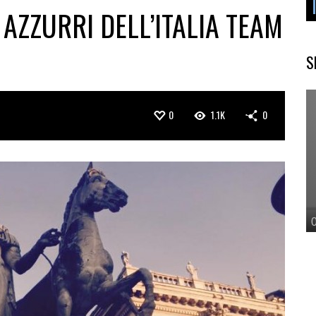
 AZZURRI DELL’ITALIA TEAM
S
0
1.1K
0