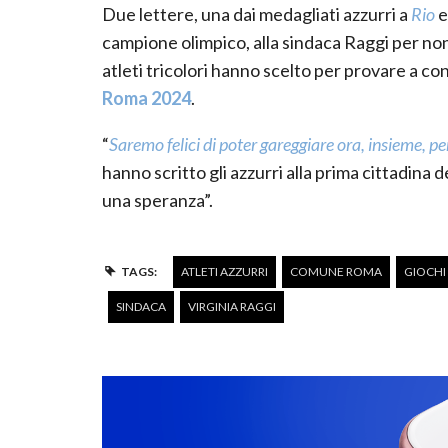
Due lettere, una dai medagliati azzurri a
Rio
e
campione olimpico, alla sindaca Raggi per non
atleti tricolori hanno scelto per provare a co
Roma 2024
.
“
Saremo felici di poter gareggiare ora, insieme,
hanno scritto gli azzurri alla prima cittadina
una speranza”.
TAGS:
ATLETI AZZURRI
COMUNE ROMA
GIOCHI
SINDACA
VIRGINIA RAGGI