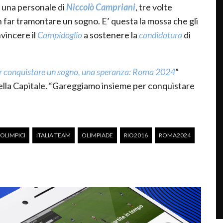
 una personale di
Niccolò Campriani
, tre volte
 far tramontare un sogno. E’ questa la mossa che gli
nvincere il
Campidoglio
a sostenere la
candidatura
di
 per conquistare un sogno, una speranza: Roma 2024
”
 della Capitale. “Gareggiamo insieme per conquistare
 OLIMPICI
ITALIA TEAM
OLIMPIADE
RIO2016
ROMA2024