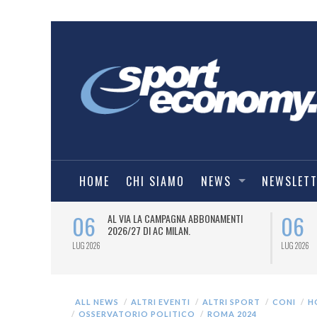
HOME
CHI SIAMO
NEWS
NEWSLET
06
06
SPORT
AL VIA LA CAMPAGNA ABBONAMENTI
6/27) DEL
2026/27 DI AC MILAN.
LUG 2026
LUG 2026
ALL NEWS
ALTRI EVENTI
ALTRI SPORT
CONI
H
OSSERVATORIO POLITICO
ROMA 2024