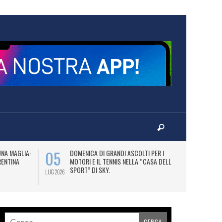
05
07
UNA MAGLIA-
DOMENICA DI GRANDI ASCOLTI PER I
M
RENTINA
MOTORI E IL TENNIS NELLA “CASA DELLO
C
SPORT” DI SKY.
LUG 2026
LUG 2026