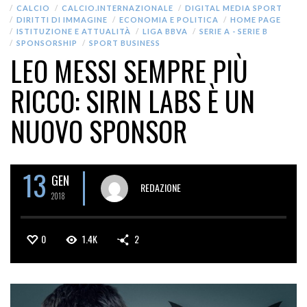
CALCIO
CALCIO.INTERNAZIONALE
DIGITAL MEDIA SPORT
DIRITTI DI IMMAGINE
ECONOMIA E POLITICA
HOME PAGE
ISTITUZIONE E ATTUALITÀ
LIGA BBVA
SERIE A - SERIE B
SPONSORSHIP
SPORT BUSINESS
LEO MESSI SEMPRE PIÙ
RICCO: SIRIN LABS È UN
NUOVO SPONSOR
13
GEN
REDAZIONE
2018
0
1.4K
2