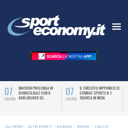
07
07
MACRON PROLUNGA IN
IL CIRCUITO NIPPONICO DI
BUNDESLIGA2 CON IL
COMBAT SPORTS K-1
KARLSRUHER SC.
SBARCA IN INDIA.
LUG 2026
LUG 2026
L
ALL NEWS
ALTRI EVENTI
AZIENDE
BRAND
CALCIO