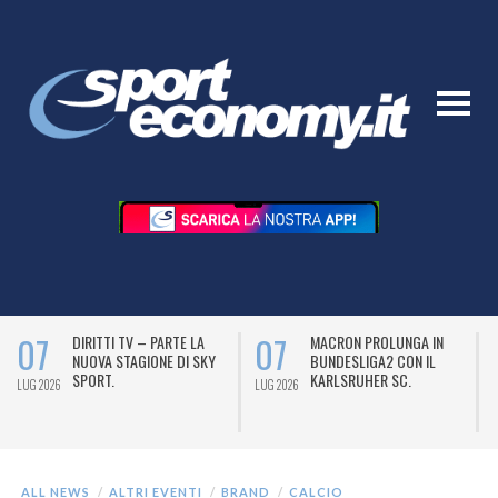
07
07
DIRITTI TV – PARTE LA
MACRON PROLUNGA IN
NUOVA STAGIONE DI SKY
BUNDESLIGA2 CON IL
SPORT.
KARLSRUHER SC.
LUG 2026
LUG 2026
L
ALL NEWS
ALTRI EVENTI
BRAND
CALCIO