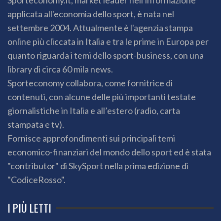
Sporteconomy.it, market leader nell'informazione
applicata all'economia dello sport, è nata nel
settembre 2004. Attualmente è l'agenzia stampa
online più cliccata in Italia e tra le prime in Europa per
quanto riguarda i temi dello sport-business, con una
library di circa 60 mila news.
Sporteconomy collabora, come fornitrice di
contenuti, con alcune delle più importanti testate
giornalistiche in Italia e all’estero (radio, carta
stampata e tv).
Fornisce approfondimenti sui principali temi
economico-finanziari del mondo dello sport ed è stata
"contributor" di SkySport nella prima edizione di
"CodiceRosso".
I PIÙ LETTI