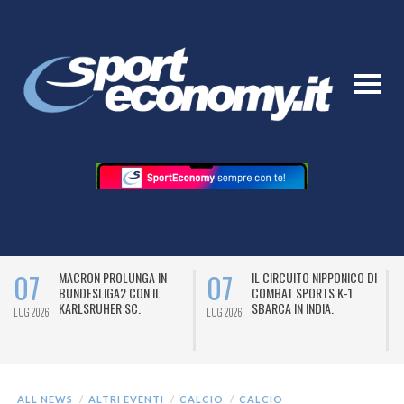
07
07
MACRON PROLUNGA IN
IL CIRCUITO NIPPONICO DI
BUNDESLIGA2 CON IL
COMBAT SPORTS K-1
KARLSRUHER SC.
SBARCA IN INDIA.
LUG 2026
LUG 2026
L
ALL NEWS
ALTRI EVENTI
CALCIO
CALCIO