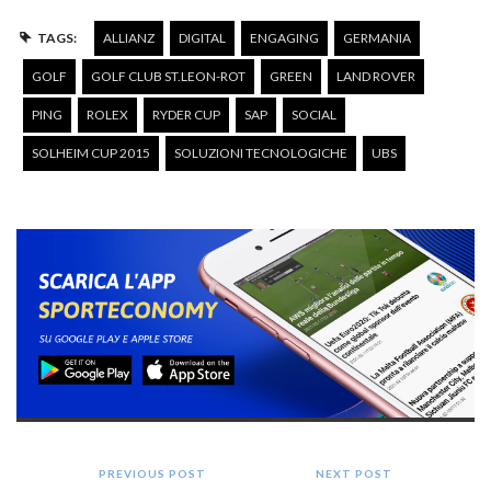
TAGS:
ALLIANZ
DIGITAL
ENGAGING
GERMANIA
GOLF
GOLF CLUB ST.LEON-ROT
GREEN
LAND ROVER
PING
ROLEX
RYDER CUP
SAP
SOCIAL
SOLHEIM CUP 2015
SOLUZIONI TECNOLOGICHE
UBS
PREVIOUS POST
NEXT POST