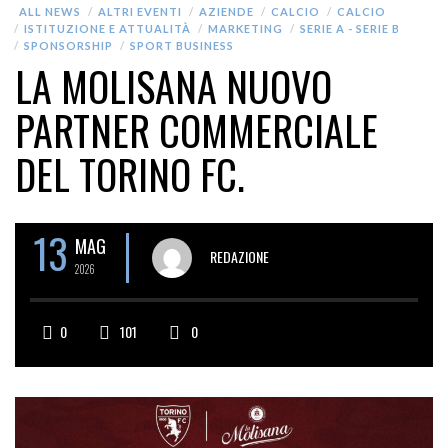
ALL NEWS
ALTRI EVENTI
AZIENDE
CALCIO
CALCIO
ISTITUZIONE E ATTUALITÀ
MARKETING
SERIE A - SERIE B
SPONSORSHIP
SPORT BUSINESS
LA MOLISANA NUOVO
PARTNER COMMERCIALE
DEL TORINO FC.
13
MAG
REDAZIONE
2026
0
101
0