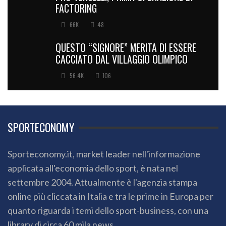
FACTORING
66K
48
QUESTO “SIGNORE” MERITA DI ESSERE
CACCIATO DAL VILLAGGIO OLIMPICO
56.4K
106
SPORTECONOMY
Sporteconomy.it, market leader nell'informazione
applicata all'economia dello sport, è nata nel
settembre 2004. Attualmente è l'agenzia stampa
online più cliccata in Italia e tra le prime in Europa per
quanto riguarda i temi dello sport-business, con una
library di circa 60 mila news.