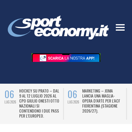
06
06
HOCKEY SU PRATO – DAL
MARKETING – JOMA
9 AL 12 LUGLIO 2026 AL
LANCIA UNA MAGLIA-
CPO GIULIO ONESTI OTTO
OPERA D’ARTE PER L’ACF
LUG 2026
LUG 2026
L
NAZIONALI SI
FIORENTINA (STAGIONE
CONTENDONO I DUE PASS
2026/27).
PER L’EUROPEO.