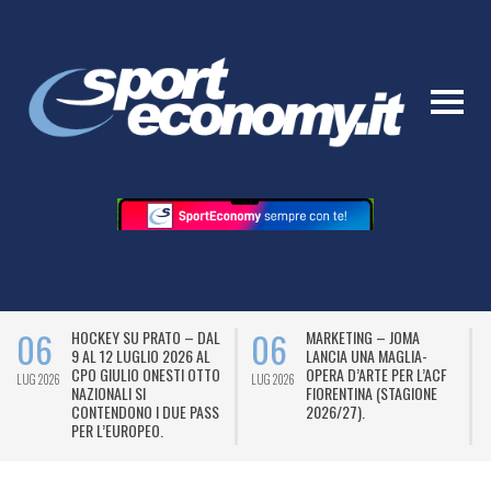
06
06
HOCKEY SU PRATO – DAL
MARKETING – JOMA
9 AL 12 LUGLIO 2026 AL
LANCIA UNA MAGLIA-
CPO GIULIO ONESTI OTTO
OPERA D’ARTE PER L’ACF
LUG 2026
LUG 2026
L
NAZIONALI SI
FIORENTINA (STAGIONE
CONTENDONO I DUE PASS
2026/27).
PER L’EUROPEO.