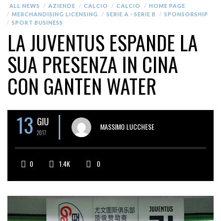
ALL NEWS
AZIENDE
CALCIO
CALCIO
HOME PAGE
MERCHANDISING LICENSING
SERIE A - SERIE B
SPONSORSHIP
SPORT BUSINESS
LA JUVENTUS ESPANDE LA
SUA PRESENZA IN CINA
CON GANTEN WATER
13
GIU
MASSIMO LUCCHESE
2017
0
1.4K
0