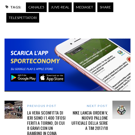
TAGS:
CANALE5
JUVE-REAL
MEDIASET
SHARE
TELESPETTATORI
PREVIOUS POST
NEXT POST
LA VERA SCONFITTA DI
NIKE LANCIA ORDEM V,
IERI SONO I 1.400 TIFOSI
NUOVO PALLONE
FERITI A TORINO, DI CUI
UFFICIALE DELLA SERIE
8 GRAVI CON UN
A TIM 2017/18
BAMBINO IN COMA