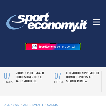
07
07
MACRON PROLUNGA IN
IL CIRCUITO NIPPONICO DI
BUNDESLIGA2 CON IL
COMBAT SPORTS K-1
KARLSRUHER SC.
SBARCA IN INDIA.
LUG 2026
LUG 2026
L
ALL NEWS
ALTRI EVENTI
CALCIO