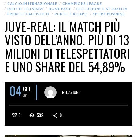
CALCIO.INTERNAZIONALE
CHAMPIONS LEAGUE
DIRITTI TELEVISIVI
HOME PAGE
ISTITUZIONE E ATTUALITÀ
PRURITO CALCISTICO
PUNTO E A CAPO
SPORT BUSINESS
JUVE-REAL: IL MATCH PIÙ
VISTO DELL’ANNO. PIÙ DI 13
MILIONI DI TELESPETTATORI
E UNO SHARE DEL 54,89%
04
GIU
REDAZIONE
2017
0
592
0