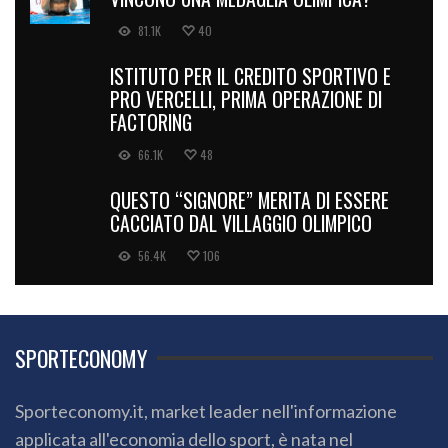
81.1K
40
ISTITUTO PER IL CREDITO SPORTIVO E
PRO VERCELLI, PRIMA OPERAZIONE DI
FACTORING
66.1K
48
QUESTO “SIGNORE” MERITA DI ESSERE
CACCIATO DAL VILLAGGIO OLIMPICO
56.4K
106
SPORTECONOMY
Sporteconomy.it, market leader nell'informazione
applicata all'economia dello sport, è nata nel