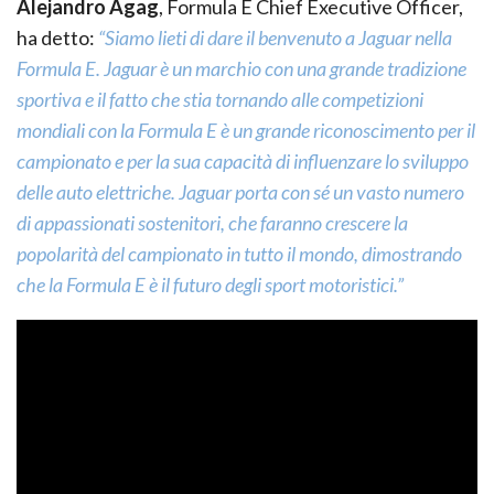
Alejandro Agag
, Formula E Chief Executive Officer,
ha detto:
“Siamo lieti di dare il benvenuto a Jaguar nella
Formula E. Jaguar è un marchio con una grande tradizione
sportiva e il fatto che stia tornando alle competizioni
mondiali con la Formula E è un grande riconoscimento per il
campionato e per la sua capacità di influenzare lo sviluppo
delle auto elettriche. Jaguar porta con sé un vasto numero
di appassionati sostenitori, che faranno crescere la
popolarità del campionato in tutto il mondo, dimostrando
che la Formula E è il futuro degli sport motoristici.”