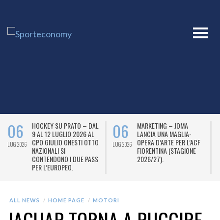
06
06
HOCKEY SU PRATO – DAL
MARKETING – JOMA
9 AL 12 LUGLIO 2026 AL
LANCIA UNA MAGLIA-
CPO GIULIO ONESTI OTTO
OPERA D’ARTE PER L’ACF
LUG 2026
LUG 2026
L
NAZIONALI SI
FIORENTINA (STAGIONE
CONTENDONO I DUE PASS
2026/27).
PER L’EUROPEO.
ALL NEWS
HOME PAGE
MOTORI