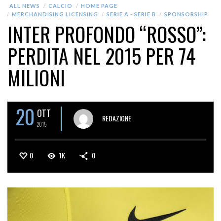
ALL NEWS
CALCIO
HOME PAGE
MERCHANDISING LICENSING
SERIE A - SERIE B
SPONSORSHIP
INTER PROFONDO “ROSSO”:
PERDITA NEL 2015 PER 74
MILIONI
20
OTT
REDAZIONE
2015
0
1K
0