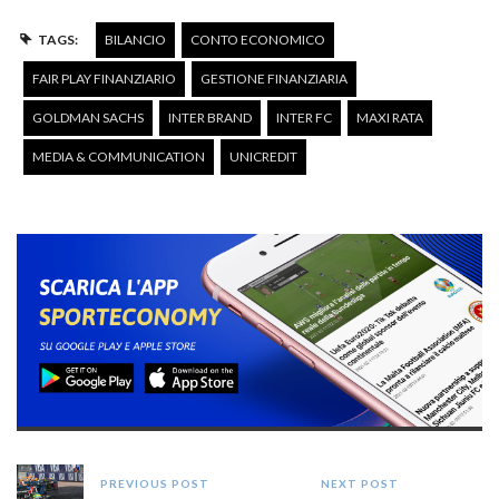
TAGS:
BILANCIO
CONTO ECONOMICO
FAIR PLAY FINANZIARIO
GESTIONE FINANZIARIA
GOLDMAN SACHS
INTER BRAND
INTER FC
MAXI RATA
MEDIA & COMMUNICATION
UNICREDIT
PREVIOUS POST
NEXT POST