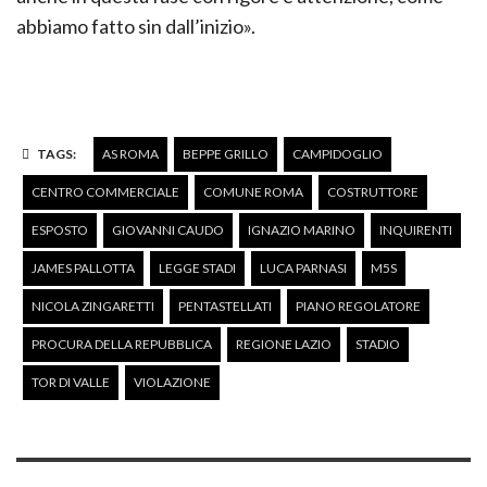
abbiamo fatto sin dall’inizio».
TAGS:
AS ROMA
BEPPE GRILLO
CAMPIDOGLIO
CENTRO COMMERCIALE
COMUNE ROMA
COSTRUTTORE
ESPOSTO
GIOVANNI CAUDO
IGNAZIO MARINO
INQUIRENTI
JAMES PALLOTTA
LEGGE STADI
LUCA PARNASI
M5S
NICOLA ZINGARETTI
PENTASTELLATI
PIANO REGOLATORE
PROCURA DELLA REPUBBLICA
REGIONE LAZIO
STADIO
TOR DI VALLE
VIOLAZIONE