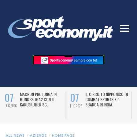
07
07
MACRON PROLUNGA IN
IL CIRCUITO NIPPONICO DI
BUNDESLIGA2 CON IL
COMBAT SPORTS K-1
KARLSRUHER SC.
SBARCA IN INDIA.
LUG 2026
LUG 2026
L
ALL NEWS
AZIENDE
HOME PAGE