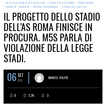
ISTITUZIONE E ATTUALITÀ
NON UTILIZZARE
PARTNERS
SERIE A - SERIE B
SPORT BUSINESS
STADI DI CALCIO
IL PROGETTO DELLO STADIO
DELL’AS ROMA FINISCE IN
PROCURA. M5S PARLA DI
VIOLAZIONE DELLA LEGGE
STADI.
06
SET
MARCEL VULPIS
2015
0
2.2K
3