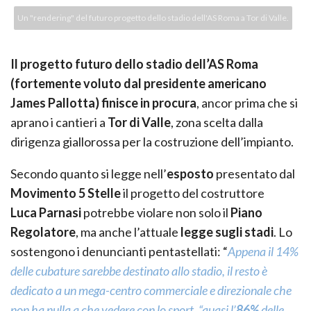
Un "rendering" del futuro progetto dello stadio dell'AS Roma a Tor di Valle.
Il progetto futuro dello stadio dell’AS Roma
(fortemente voluto dal presidente americano
James Pallotta) finisce in procura
, ancor prima che si
aprano i cantieri a
Tor di Valle
, zona scelta dalla
dirigenza giallorossa per la costruzione dell’impianto.
Secondo quanto si legge nell’
esposto
presentato dal
Movimento 5 Stelle
il progetto del costruttore
Luca
Parnasi
potrebbe violare non solo il
Piano
Regolatore
, ma anche l’attuale
legge sugli stadi
. Lo
sostengono i denuncianti pentastellati: “
Appena il 14%
delle cubature sarebbe destinato allo stadio, il resto è
dedicato a un mega-centro commerciale e direzionale che
non ha nulla a che vedere con lo sport. “quasi l’
86%
delle