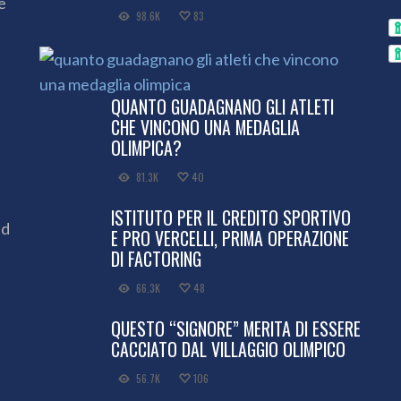
e
98.6K
83
QUANTO GUADAGNANO GLI ATLETI
CHE VINCONO UNA MEDAGLIA
OLIMPICA?
81.3K
40
ISTITUTO PER IL CREDITO SPORTIVO
ed
E PRO VERCELLI, PRIMA OPERAZIONE
DI FACTORING
66.3K
48
QUESTO “SIGNORE” MERITA DI ESSERE
CACCIATO DAL VILLAGGIO OLIMPICO
56.7K
106