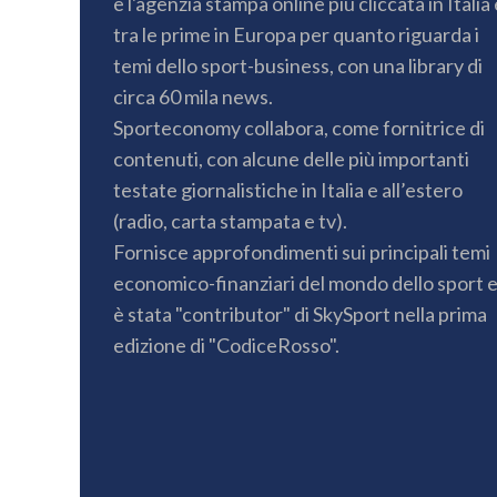
è l'agenzia stampa online più cliccata in Italia 
tra le prime in Europa per quanto riguarda i
temi dello sport-business, con una library di
circa 60 mila news.
Sporteconomy collabora, come fornitrice di
contenuti, con alcune delle più importanti
testate giornalistiche in Italia e all’estero
(radio, carta stampata e tv).
Fornisce approfondimenti sui principali temi
economico-finanziari del mondo dello sport 
è stata "contributor" di SkySport nella prima
edizione di "CodiceRosso".