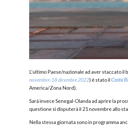
L’ultimo Paese/nazionale ad aver staccato il bi
novembre-18 dicembre 2022
) è stato il
Costa R
America/Zona Nord).
Sarà invece Senegal-Olanda ad aprire la pross
questione si disputerà il 21 novembre allo stad
Nella stessa giornata sono in programma anch