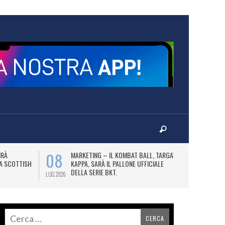
08
10
IRÀ
MARKETING – IL KOMBAT BALL, TARGATO
F
LA SCOTTISH
KAPPA, SARÀ IL PALLONE UFFICIALE
A
DELLA SERIE BKT.
LUG 2026
LUG 2026