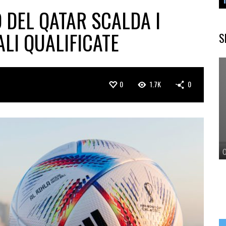
O DEL QATAR SCALDA I
ALI QUALIFICATE
S
0
1.7K
0