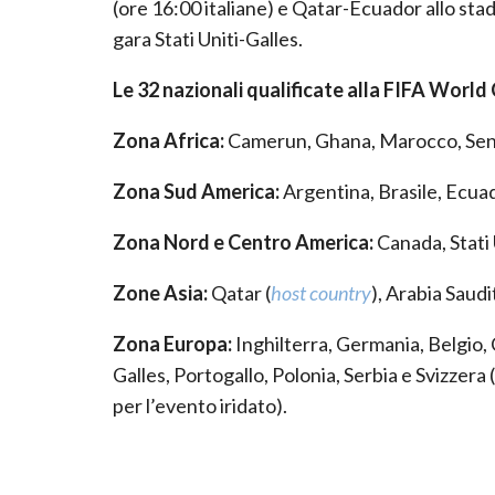
(ore 16:00 italiane) e Qatar-Ecuador allo stadi
gara Stati Uniti-Galles.
Le 32 nazionali qualificate alla FIFA World
Zona Africa:
Camerun, Ghana, Marocco, Sene
Zona Sud America:
Argentina, Brasile, Ecua
Zona Nord e Centro America:
Canada, Stati
Zone Asia:
Qatar (
host country
), Arabia Saudi
Zona Europa:
Inghilterra, Germania, Belgio,
Galles, Portogallo, Polonia, Serbia e Svizzera (
per l’evento iridato).