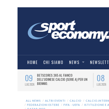
HOME
CHI SIAMO
NEWS
NEWSLET
09
08
 NUOVA AWAY
BETSCORES 365 AL FIANCO
DELL’UDINESE CALCIO (SERIE A) PER UN
BIENNIO.
LUG 2026
LUG 2026
ALL NEWS
ALTRI EVENTI
CALCIO
CALCIO.INTER
FEDERAZIONI ESTERE
FIFA - UEFA
ISTITUZIONE E 
QATAR 2022