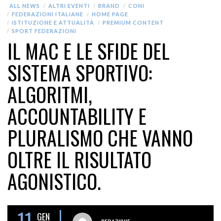
ALL NEWS
ALTRI EVENTI
BRAND
CONI
FEDERAZIONI ITALIANE
HOME PAGE
ISTITUZIONE E ATTUALITÀ
PREMIUM CONTENT
SPORT FEDERAZIONI
IL MAC E LE SFIDE DEL
SISTEMA SPORTIVO:
ALGORITMI,
ACCOUNTABILITY E
PLURALISMO CHE VANNO
OLTRE IL RISULTATO
AGONISTICO.
11
GEN