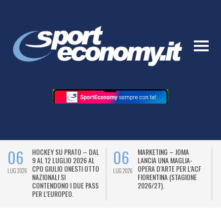
06
05
 DAL
MARKETING – JOMA
DOMENICA DI GRANDI
 AL
LANCIA UNA MAGLIA-
ASCOLTI PER I MOTORI E
OTTO
OPERA D’ARTE PER L’ACF
IL TENNIS NELLA “CASA
LUG 2026
LUG 2026
FIORENTINA (STAGIONE
DELLO SPORT” DI SKY.
PASS
2026/27).