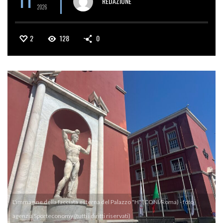
REDAZIONE
2026
2
128
0
L'immagine della facciata esterna del Palazzo "H" (CONI/Roma) - foto
agenzia Sporteconomy (tutti i diritti riservati)