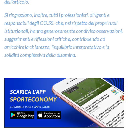
dell’articolo.
Si ringraziano, inoltre, tutti i professionisti, dirigenti e
responsabili degli OO.SS. che, nel rispetto dei propri ruoli
istituzionali, hanno generosamente condiviso osservazioni,
suggerimenti e riflessioni critiche, contribuendo ad
arricchire la chiarezza, l’equilibrio interpretativo e la
solidità complessiva della disamina.