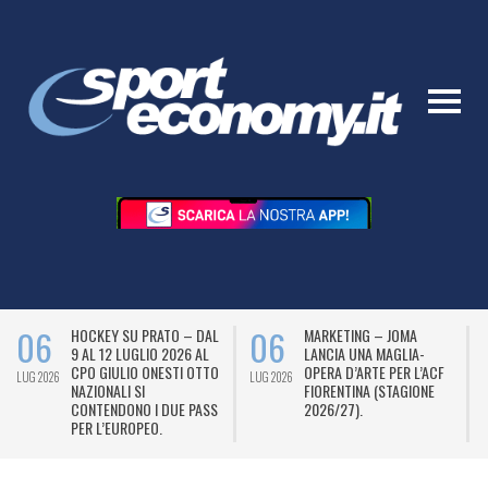
06
06
HOCKEY SU PRATO – DAL
MARKETING – JOMA
9 AL 12 LUGLIO 2026 AL
LANCIA UNA MAGLIA-
CPO GIULIO ONESTI OTTO
OPERA D’ARTE PER L’ACF
LUG 2026
LUG 2026
L
NAZIONALI SI
FIORENTINA (STAGIONE
CONTENDONO I DUE PASS
2026/27).
PER L’EUROPEO.