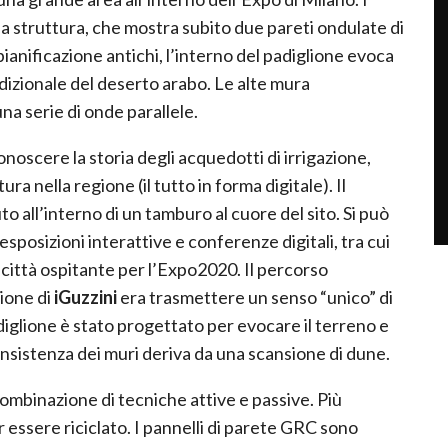
lla struttura, che mostra subito due pareti ondulate di
 pianificazione antichi, l’interno del padiglione evoca
tradizionale del deserto arabo. Le alte mura
na serie di onde parallele.
noscere la storia degli acquedotti di irrigazione,
a nella regione (il tutto in forma digitale). Il
all’interno di un tamburo al cuore del sito. Si può
sposizioni interattive e conferenze digitali, tra cui
ittà ospitante per l’Expo2020. Il percorso
sione di
iGuzzini
era trasmettere un senso “unico” di
diglione è stato progettato per evocare il terreno e
onsistenza dei muri deriva da una scansione di dune.
 combinazione di tecniche attive e passive. Più
r essere riciclato. I pannelli di parete GRC sono