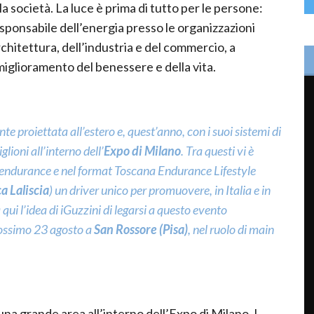
a società. La luce è prima di tutto per le persone:
sponsabile dell’energia presso le organizzazioni
rchitettura, dell’industria e del commercio, a
 miglioramento del benessere e della vita.
te proiettata all’estero e, quest’anno, con i suoi sistemi di
lioni all’interno dell’
Expo di Milano
. Tra questi vi è
’endurance e nel format
Toscana Endurance Lifestyle
a Laliscia
) un driver unico per promuovere, in Italia e in
qui l’idea di iGuzzini di legarsi a questo evento
prossimo 23 agosto a
San Rossore (Pisa)
, nel ruolo di main
una grande area all’interno dell’Expo di Milano. I