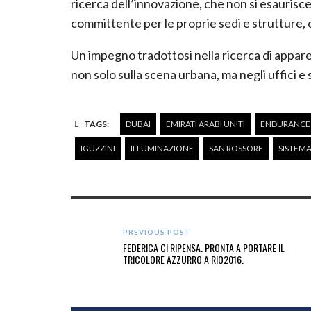
ricerca dell’innovazione, che non si esaurisc
committente per le proprie sedi e strutture, ol
Un impegno tradottosi nella ricerca di apparecc
non solo sulla scena urbana, ma negli uffici e s
TAGS:
DUBAI
EMIRATI ARABI UNITI
ENDURANCE
IGUZZINI
ILLUMINAZIONE
SAN ROSSORE
SISTEMA
PREVIOUS POST
FEDERICA CI RIPENSA. PRONTA A PORTARE IL
TRICOLORE AZZURRO A RIO2016.