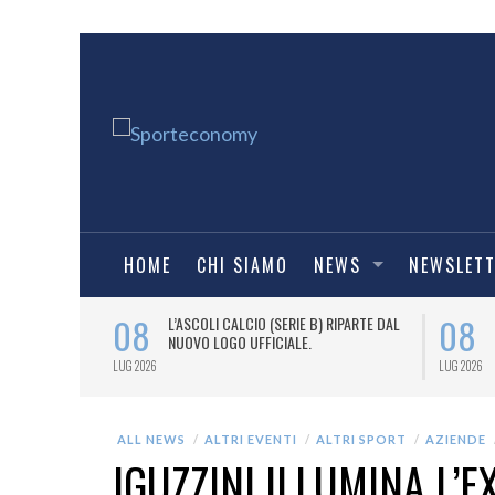
HOME
CHI SIAMO
NEWS
NEWSLET
08
08
BALL, TARGATO
L’ASCOLI CALCIO (SERIE B) RIPARTE DAL
FFICIALE
NUOVO LOGO UFFICIALE.
LUG 2026
LUG 2026
ALL NEWS
ALTRI EVENTI
ALTRI SPORT
AZIENDE
IGUZZINI ILLUMINA L’E