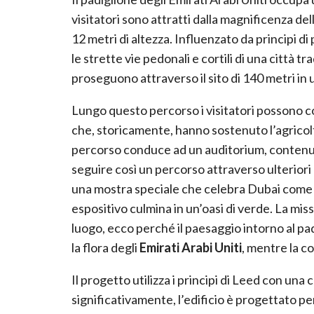
visitatori sono attratti dalla magnificenza de
12 metri di altezza. Influenzato da principi di
le strette vie pedonali e cortili di una città 
proseguono attraverso il sito di 140 metri in u
Lungo questo percorso i visitatori possono co
che, storicamente, hanno sostenuto l’agricoltur
percorso conduce ad un auditorium, contenuto 
seguire così un percorso attraverso ulteriori e
una mostra speciale che celebra Dubai come c
espositivo culmina in un’oasi di verde. La mis
luogo, ecco perché il paesaggio intorno al pa
la flora degli
Emirati Arabi Uniti
, mentre la c
Il progetto utilizza i principi di Leed con una
significativamente, l’edificio è progettato pe