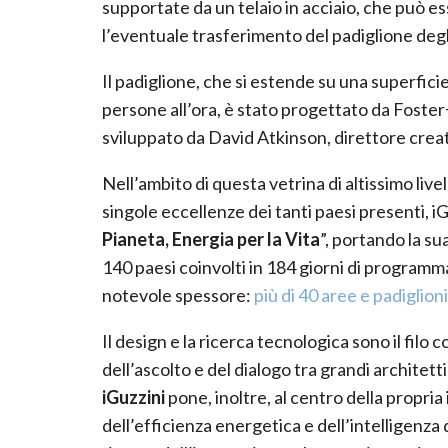
supportate da un telaio in acciaio, che può e
l’eventuale trasferimento del padiglione degli
Il padiglione, che si estende su una superfici
persone all’ora, è stato progettato da Foster+
sviluppato da David Atkinson, direttore crea
Nell’ambito di questa vetrina di altissimo live
singole eccellenze dei tanti paesi presenti, iG
Pianeta, Energia per la Vita
”, portando la su
140 paesi coinvolti in 184 giorni di programmaz
notevole spessore:
più di 40 aree e padiglioni
Il design e la ricerca tecnologica sono il fil
dell’ascolto e del dialogo tra grandi architet
iGuzzini
pone, inoltre, al centro della propria
dell’efficienza energetica e dell’intelligenza