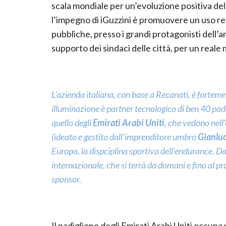
scala mondiale per un’evoluzione positiva dell
l’impegno di iGuzzini è promuovere un uso re
pubbliche, presso i grandi protagonisti dell’a
supporto dei sindaci delle città, per un reale
L’azienda italiana, con base a Recanati, è fortemen
illuminazione è partner tecnologico di ben 40 padig
quello degli
Emirati Arabi Uniti
, che vedono nell
(ideato e gestito dall’imprenditore umbro
Gianluc
Europa, la dispciplina sportiva dell’endurance. Da 
internazionale, che si terrà da domani e fino al 
sponsor.
Il padiglione degli Emirati Arabi Uniti occupa 