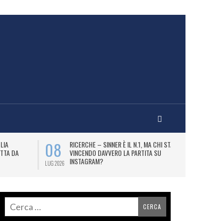
08
09
LIA
RICERCHE – SINNER È IL N.1, MA CHI STA
B
TTA DA
VINCENDO DAVVERO LA PARTITA SU
DE
INSTAGRAM?
BI
LUG 2026
LUG 2026