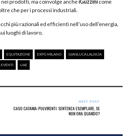
e nei prodotti, ma coinvolge anche
iGuzzini
come
tre che per i processi industriali.
hi più razionali ed efficienti nell’uso dell’energia,
ui luoghi di lavoro.
EQUITAZIONE
EXPO MILANO
GIANLUCA LALISCIA
 EVENTI
UAE
NEXT POST
CASO CATANIA-PULVIRENTI: SENTENZA ESEMPLARE, SE
NON ORA QUANDO?