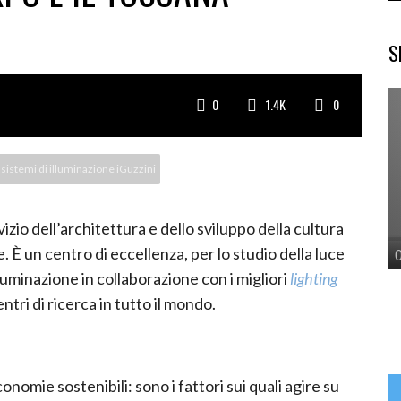
S
0
1.4K
0
a sistemi di illuminazione iGuzzini
zio dell’architettura e dello sviluppo della cultura
e. È un centro di eccellenza, per lo studio della luce
luminazione in collaborazione con i migliori
lighting
entri di ricerca in tutto il mondo.
omie sostenibili: sono i fattori sui quali agire su