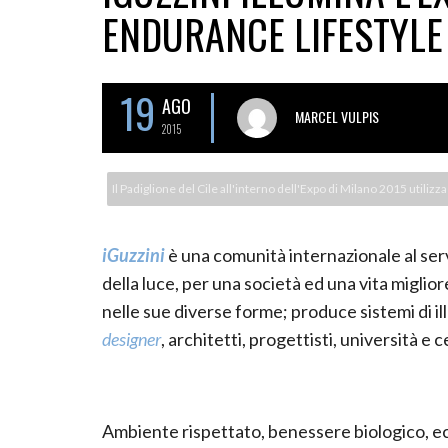
ENDURANCE LIFESTYLE
19
AGO
MARCEL VULPIS
2015
Il Padiglione del Cile all'interno dell'Expo di Milano 2015 utilizz
iGuzzini
è una comunità internazionale al servi
della luce, per una società ed una vita miglior
nelle sue diverse forme; produce sistemi di il
designer
, architetti, progettisti, università e c
Ambiente rispettato, benessere biologico, econ