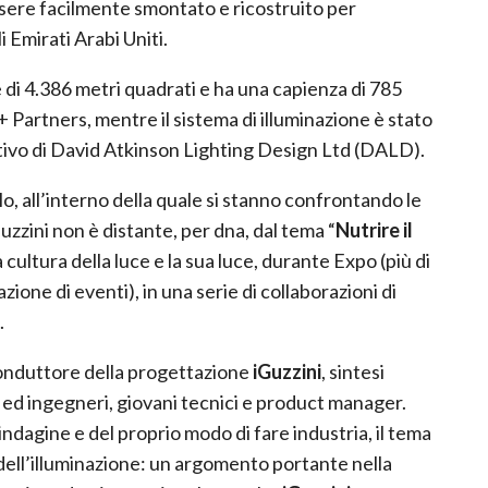
ssere facilmente smontato e ricostruito per
 Emirati Arabi Uniti.
e di 4.386 metri quadrati e ha una capienza di 785
 Partners, mentre il sistema di illuminazione è stato
tivo di David Atkinson Lighting Design Ltd (DALD).
llo, all’interno della quale si stanno confrontando le
uzzini non è distante, per dna, dal tema “
Nutrire il
a cultura della luce e la sua luce, durante Expo (più di
ione di eventi), in una serie di collaborazioni di
.
o conduttore della progettazione
iGuzzini
, sintesi
ti ed ingegneri, giovani tecnici e product manager.
 indagine e del proprio modo di fare industria, il tema
 dell’illuminazione: un argomento portante nella