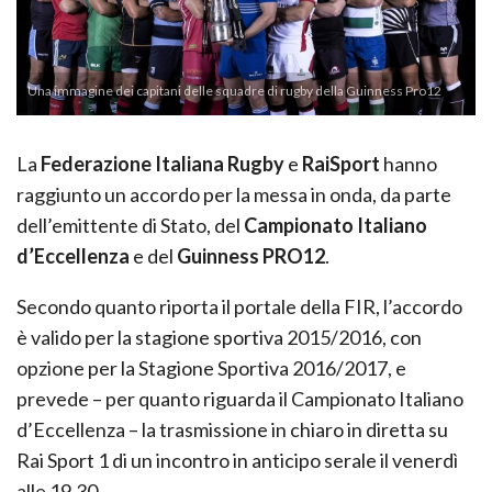
Una immagine dei capitani delle squadre di rugby della Guinness Pro12
La
Federazione Italiana Rugby
e
RaiSport
hanno
raggiunto un accordo per la messa in onda, da parte
dell’emittente di Stato, del
Campionato Italiano
d’Eccellenza
e del
Guinness PRO12
.
Secondo quanto riporta il portale della FIR, l’accordo
è valido per la stagione sportiva 2015/2016, con
opzione per la Stagione Sportiva 2016/2017, e
prevede – per quanto riguarda il Campionato Italiano
d’Eccellenza – la trasmissione in chiaro in diretta su
Rai Sport 1 di un incontro in anticipo serale il venerdì
alle 19.30.