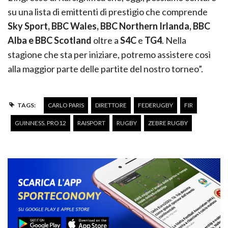
su una lista di emittenti di prestigio che comprende
Sky Sport, BBC Wales, BBC Northern Irlanda, BBC
Alba e BBC Scotland
oltre a
S4C
e
TG4
. Nella
stagione che sta per iniziare, potremo assistere così
alla maggior parte delle partite del nostro torneo”.
TAGS:
CARLO PARIS
DIRETTORE
FEDERUGBY
FIR
GUINNESS. PRO12
RAISPORT
RUGBY
ZEBRE RUGBY