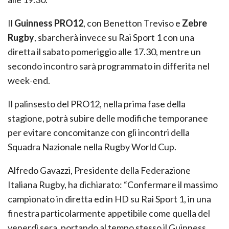
Il
Guinness PRO12
, con Benetton Treviso e
Zebre
Rugby
, sbarcherà invece su Rai Sport 1 con una
diretta il sabato pomeriggio alle 17.30, mentre un
secondo incontro sarà programmato in differita nel
week-end.
Il palinsesto del PRO12, nella prima fase della
stagione, potrà subire delle modifiche temporanee
per evitare concomitanze con gli incontri della
Squadra Nazionale nella Rugby World Cup.
Alfredo Gavazzi, Presidente della Federazione
Italiana Rugby, ha dichiarato: “Confermare il massimo
campionato in diretta ed in HD su Rai Sport 1, in una
finestra particolarmente appetibile come quella del
venerdì sera, portando al tempo stesso il Guinness