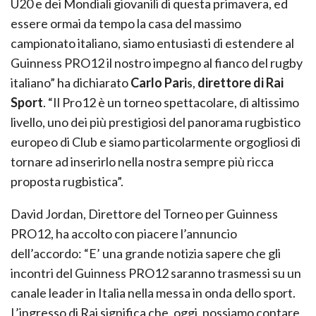
U20 e dei Mondiali giovanili di questa primavera, ed
essere ormai da tempo la casa del massimo
campionato italiano, siamo entusiasti di estendere al
Guinness PRO12 il nostro impegno al fianco del rugby
italiano” ha dichiarato
Carlo Pari
s,
direttore di Rai
Sport
. “Il Pro12 è un torneo spettacolare, di altissimo
livello, uno dei più prestigiosi del panorama rugbistico
europeo di Club e siamo particolarmente orgogliosi di
tornare ad inserirlo nella nostra sempre più ricca
proposta rugbistica”.
David Jordan, Direttore del Torneo per Guinness
PRO12, ha accolto con piacere l’annuncio
dell’accordo: “E’ una grande notizia sapere che gli
incontri del Guinness PRO12 saranno trasmessi su un
canale leader in Italia nella messa in onda dello sport.
L’ingresso di Rai significa che, oggi, possiamo contare