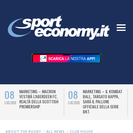
08
08
MARKETING – MACRON
MARKETING – IL KOMBAT
VESTIRÀ L’ABERDEEN FC,
BALL, TARGATO KAPPA,
REALTÀ DELLA SCOTTISH
SARÀ IL PALLONE
LUG 2026
LUG 2026
L
PREMIERSHIP.
UFFICIALE DELLA SERIE
BKT.
ABOUT THE RUGBY
ALL NEWS
CLUB HOUSE