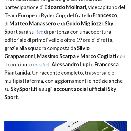
partecipazione di
Edoardo Molinari
, vicecapitano del
Team Europe di Ryder Cup, del fratello
Francesco
,
di
Matteo Manassero
e di
Guido Migliozzi
.
Sky
Sport
sarà sul
tee
di partenza con unacopertura
editoriale di primo livello e oltre 19 ore di diretta,
grazie alla squadra composta da
Silvio
Grappasonni
,
Massimo Scarpa
e
Marco Cogliati
con
il contributo
on site
di
Alessandro Lupi
e
Francesca
Piantanida
. Un racconto completo, trasversale e
multipiattaforma, con aggiornamenti e notizie anche
su
SkySport.it
e sugli
account social ufficiali Sky
Sport
.