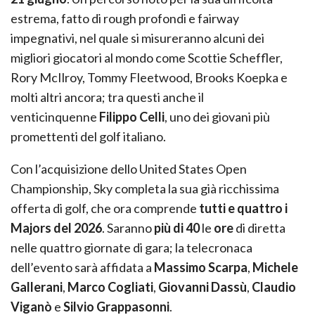
estrema, fatto di rough profondi e fairway
impegnativi, nel quale si misureranno alcuni dei
migliori giocatori al mondo come Scottie Scheffler,
Rory McIlroy, Tommy Fleetwood, Brooks Koepka e
molti altri ancora; tra questi anche il
venticinquenne
Filippo Celli
, uno dei giovani più
promettenti del golf italiano.
Con l’acquisizione dello United States Open
Championship, Sky completa la sua già ricchissima
offerta di golf, che ora comprende
tutti e quattro i
Majors del 2026
. Saranno
più di 40
le
ore
di diretta
nelle quattro giornate di gara; la telecronaca
dell’evento sarà affidata a
Massimo Scarpa
,
Michele
Gallerani
,
Marco Cogliati
,
Giovanni Dassù
,
Claudio
Viganò
e
Silvio Grappasonni
.