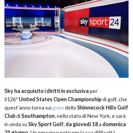
Sky ha acquisito i diritti in esclusiva
per
il126º
United States Open Championship
di golf, che
quest’anno torna sui
green
dello
Shinnecock Hills Golf
Club
di
Southampton
, nello stato di New York, e sarà
in onda su
Sky Sport Golf
,
da giovedì 18
a
domenica
21 giugno
. Un percorso noto per la sua difficoltà