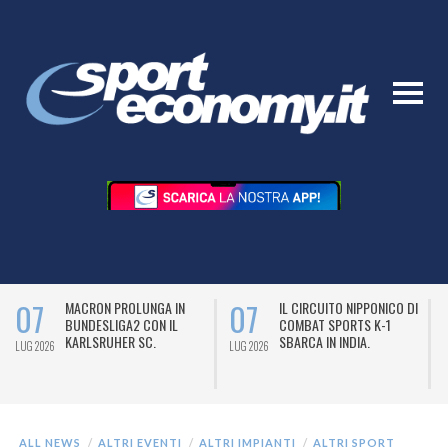
07
07
MACRON PROLUNGA IN
IL CIRCUITO NIPPONICO DI
BUNDESLIGA2 CON IL
COMBAT SPORTS K-1
KARLSRUHER SC.
SBARCA IN INDIA.
LUG 2026
LUG 2026
L
ALL NEWS
ALTRI EVENTI
ALTRI IMPIANTI
ALTRI SPORT