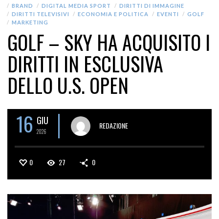
BRAND
DIGITAL MEDIA SPORT
DIRITTI DI IMMAGINE
DIRITTI TELEVISIVI
ECONOMIA E POLITICA
EVENTI
GOLF
MARKETING
GOLF – SKY HA ACQUISITO I
DIRITTI IN ESCLUSIVA
DELLO U.S. OPEN
16
GIU
REDAZIONE
2026
0
27
0