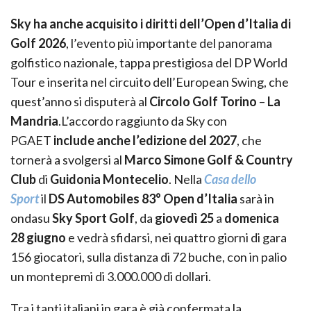
Sky ha anche acquisito i diritti dell’Open d’Italia di
Golf 2026
, l’evento più importante del panorama
golfistico nazionale, tappa prestigiosa del DP World
Tour e inserita nel circuito dell’European Swing, che
quest’anno si disputerà al
Circolo Golf Torino
–
La
Mandria
.L’accordo raggiunto da Sky con
PGAET
include anche l’edizione del 2027
, che
tornerà a svolgersi al
Marco Simone Golf & Country
Club
di
Guidonia Montecelio
. Nella
Casa dello
Sport
il
DS Automobiles 83° Open d’Italia
sarà in
ondasu
Sky Sport Golf
, da
giovedì 25
a
domenica
28
giugno
e vedrà sfidarsi, nei quattro giorni di gara
156 giocatori, sulla distanza di 72 buche, con in palio
un montepremi di 3.000.000 di dollari.
Tra i tanti italiani in gara è già confermata la