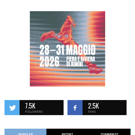
7.5K
2.5K
FOLLOWERS
FANS
POPULAR
RECENT
COMMENTS