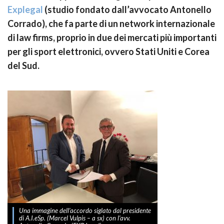
Explegal
(studio fondato dall’avvocato Antonello
Corrado), che fa parte di un network internazionale
di law firms, proprio in due dei mercati più importanti
per gli sport elettronici, ovvero Stati Uniti e Corea
del Sud.
Una immagine dell’accordo siglato dal presidente
di A.I.eSp. (Marcel Vulpis – a sx) con l’avv.