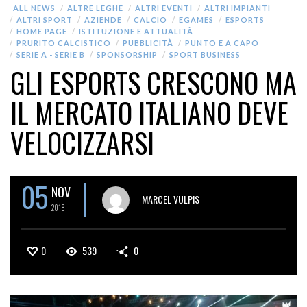
ALL NEWS
ALTRE LEGHE
ALTRI EVENTI
ALTRI IMPIANTI
ALTRI SPORT
AZIENDE
CALCIO
EGAMES
ESPORTS
HOME PAGE
ISTITUZIONE E ATTUALITÀ
PRURITO CALCISTICO
PUBBLICITÀ
PUNTO E A CAPO
SERIE A - SERIE B
SPONSORSHIP
SPORT BUSINESS
GLI ESPORTS CRESCONO MA
IL MERCATO ITALIANO DEVE
VELOCIZZARSI
05
NOV
MARCEL VULPIS
2018
0
539
0