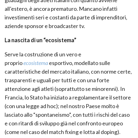
guadagni degli atleti italiani con quanto avviene
all’estero, è ancora prematuro. Mancano infatti
investimenti seri e costanti da parte di imprenditori,
aziende sponsor e broadcaster tv.
La nascita di un “ecosistema”
Serve la costruzione di un vero e
proprio
ecosistema
esportivo, modellato sulle
caratteristiche del mercato italiano, con norme certe,
trasparenti e uguali per tutti e con una forte
attenzione agli atleti (soprattutto se minorenni). In
Francia, lo Stato ha iniziato a regolamentare il settore
(con una legge ad hoc); nel nostro Paese molto è
lasciato allo “spontaneismo”, con tutti i rischi del caso
e con ritardi di sviluppo già nel confronto europeo
(come nel caso del match fixing e lotta al doping).