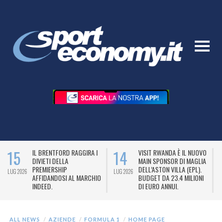
15
14
IL BRENTFORD RAGGIRA I
VISIT RWANDA È IL NUOVO
DIVIETI DELLA
MAIN SPONSOR DI MAGLIA
PREMIERSHIP
DELL’ASTON VILLA (EPL).
LUG 2026
LUG 2026
L
AFFIDANDOSI AL MARCHIO
BUDGET DA 23.4 MILIONI
INDEED.
DI EURO ANNUI.
ALL NEWS
AZIENDE
FORMULA 1
HOME PAGE