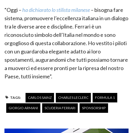
“Oggi –
ha dichiarato lo stilista milanese
– bisogna fare
sistema, promuovere l’eccellenza italiana in un dialogo
tra le diverse aree e discipline. Ferrari è un
riconosciuto simbolo dell’Italia nel mondo e sono
orgoglioso di questa collaborazione. Ho vestito i piloti
con un guardaroba elegante adatto ai loro
spostamenti, augurandomi che tutti possiamo tornare
a muoverci ed essere pronti per la ripresa del nostro
Paese, tutti insieme”.
TAGS:
CARLOS SAINZ
CHARLES LECLERC
FORMULA 1
GIORGIO ARMANI
SCUDERIA FERRARI
SPONSORSHIP