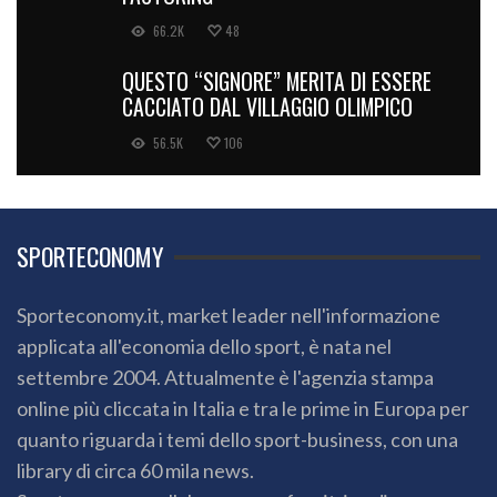
FACTORING
66.2K
48
QUESTO “SIGNORE” MERITA DI ESSERE
CACCIATO DAL VILLAGGIO OLIMPICO
56.5K
106
SPORTECONOMY
Sporteconomy.it, market leader nell'informazione
applicata all'economia dello sport, è nata nel
settembre 2004. Attualmente è l'agenzia stampa
online più cliccata in Italia e tra le prime in Europa per
quanto riguarda i temi dello sport-business, con una
library di circa 60 mila news.