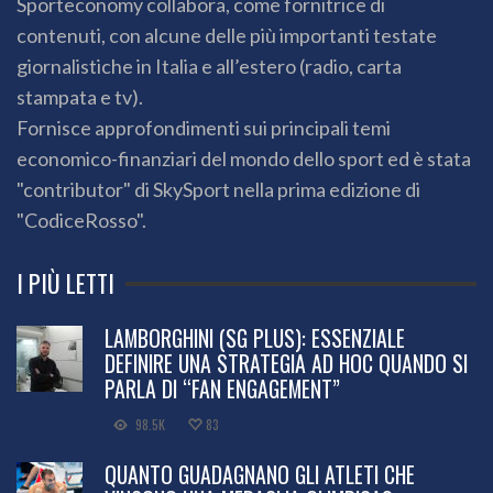
Sporteconomy collabora, come fornitrice di
contenuti, con alcune delle più importanti testate
giornalistiche in Italia e all’estero (radio, carta
stampata e tv).
Fornisce approfondimenti sui principali temi
economico-finanziari del mondo dello sport ed è stata
"contributor" di SkySport nella prima edizione di
"CodiceRosso".
I PIÙ LETTI
LAMBORGHINI (SG PLUS): ESSENZIALE
DEFINIRE UNA STRATEGIA AD HOC QUANDO SI
PARLA DI “FAN ENGAGEMENT”
98.5K
83
QUANTO GUADAGNANO GLI ATLETI CHE