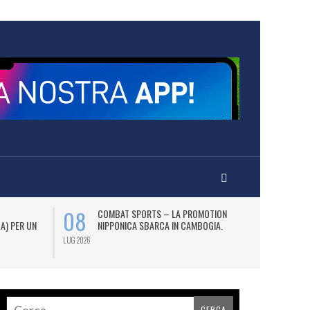
08
12
COMBAT SPORTS – LA PROMOTION
L
 A) PER UN
NIPPONICA SBARCA IN CAMBOGIA.
(2
AS
LUG 2026
LUG 2026