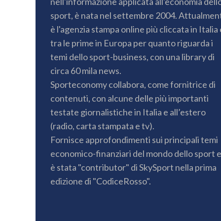
nell'informazione applicata all'economia dell
sport, è nata nel settembre 2004. Attualmen
è l'agenzia stampa online più cliccata in Italia 
tra le prime in Europa per quanto riguarda i
temi dello sport-business, con una library di
circa 60 mila news.
Sporteconomy collabora, come fornitrice di
contenuti, con alcune delle più importanti
testate giornalistiche in Italia e all’estero
(radio, carta stampata e tv).
Fornisce approfondimenti sui principali temi
economico-finanziari del mondo dello sport 
è stata "contributor" di SkySport nella prima
edizione di "CodiceRosso".