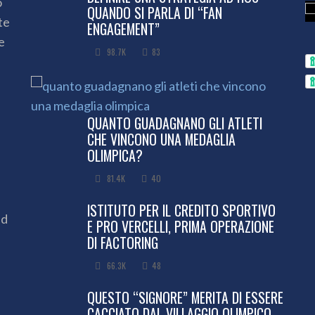
o
QUANDO SI PARLA DI “FAN
te
ENGAGEMENT”
e
98.7K
83
QUANTO GUADAGNANO GLI ATLETI
CHE VINCONO UNA MEDAGLIA
OLIMPICA?
81.4K
40
ISTITUTO PER IL CREDITO SPORTIVO
ed
E PRO VERCELLI, PRIMA OPERAZIONE
DI FACTORING
66.3K
48
QUESTO “SIGNORE” MERITA DI ESSERE
CACCIATO DAL VILLAGGIO OLIMPICO