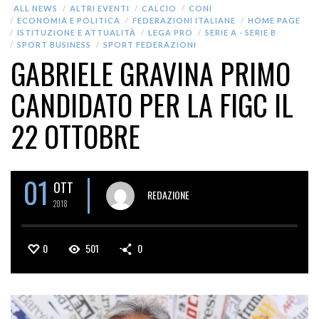
ALL NEWS
ALTRI EVENTI
CALCIO
CONI
ECONOMIA E POLITICA
FEDERAZIONI ITALIANE
HOME PAGE
ISTITUZIONE E ATTUALITÀ
LEGA PRO
SERIE A - SERIE B
SPORT BUSINESS
SPORT FEDERAZIONI
GABRIELE GRAVINA PRIMO
CANDIDATO PER LA FIGC IL
22 OTTOBRE
01
OTT
REDAZIONE
2018
0
501
0