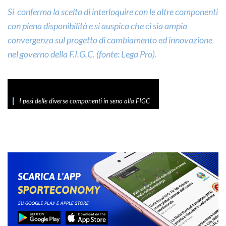
Si conferma la scelta di interloquire con le altre componenti
con piena disponibilità e si auspica che ci sia ampia
convergenza sul progetto di cambiamento ed innovazione
nel governo della F.I.G.C. (fonte: Lega Pro).
I pesi delle diverse componenti in seno alla FIGC