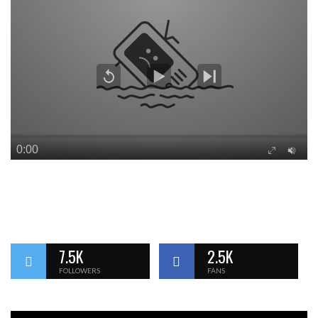
7.5K
2.5K
FOLLOWERS
FANS