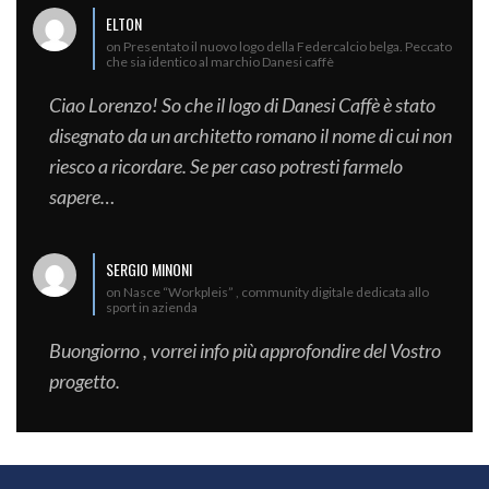
ELTON
on Presentato il nuovo logo della Federcalcio belga. Peccato
che sia identico al marchio Danesi caffè
Ciao Lorenzo! So che il logo di Danesi Caffè è stato
disegnato da un architetto romano il nome di cui non
riesco a ricordare. Se per caso potresti farmelo
sapere…
SERGIO MINONI
on Nasce “Workpleis” , community digitale dedicata allo
sport in azienda
Buongiorno , vorrei info più approfondire del Vostro
progetto.