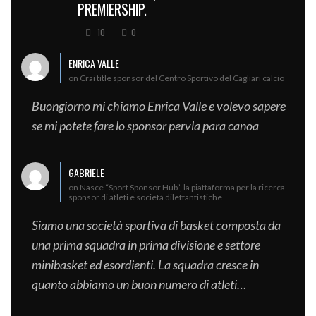
PREMIERSHIP.
10
0
ENRICA VALLE
on Crai title sponsor del Centro Sportivo del Cagliari calcio
Buongiorno mi chiamo Enrica Valle e volevo sapere
se mi potete fare lo sponsor pervla para canoa
GABRIELE
on Nasce “Sport Sponsor Hub”, la piattaforma per la ricerca
sponsor di atleti e società dilettantistiche
Siamo una società sportiva di basket composta da
una prima squadra in prima divisione e settore
minibasket ed esordienti. La squadra cresce in
quanto abbiamo un buon numero di atleti…