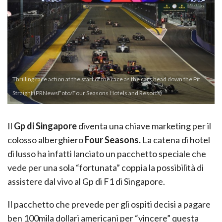
Thrilling race action at the start of the race as the cars head down the Pit
Straight (PRNewsFoto/Four Seasons Hotels and Resorts)
Il
Gp di Singapore
diventa una chiave marketing per il
colosso alberghiero
Four Seasons.
La catena di hotel
di lusso ha infatti lanciato un pacchetto speciale che
vede per una sola “fortunata” coppia la possibilità di
assistere dal vivo al Gp di F1 di Singapore.
Il pacchetto che prevede per gli ospiti decisi a pagare
ben 100mila dollari americani per “vincere” questa