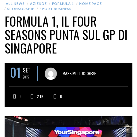
ALL NEWS
AZIENDE
FORMULA 1
HOME PAGE
SPONSORSHIP
SPORT BUSINESS
FORMULA 1, IL FOUR
SEASONS PUNTA SUL GP DI
SINGAPORE
01
SET
MASSIMO LUCCHESE
2015
0
2.1K
0